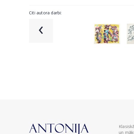
Citi autora darbi:
‹
Klasisk
un māks