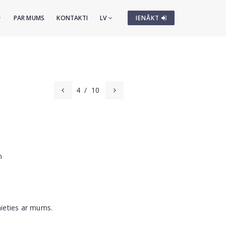
PAR MUMS
KONTAKTI
LV
IENĀKT
4
/
10
m
nieties ar mums.