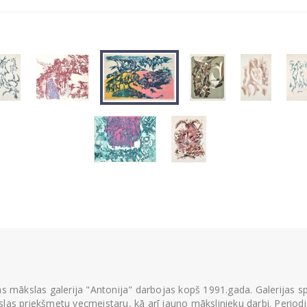
ās mākslas galerija "Antonija" darbojas kopš 1991.gada. Galerijas spec
las priekšmetu vecmeistaru, kā arī jauno mākslinieku darbi. Periodisk