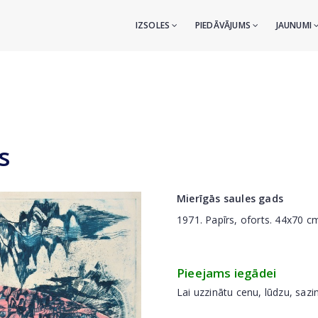
IZSOLES
PIEDĀVĀJUMS
JAUNUMI
s
Mierīgās saules gads
1971.
Papīrs, oforts. 44x70 c
Pieejams iegādei
Lai uzzinātu cenu, lūdzu, sazi