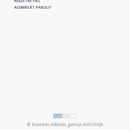
REĢISTRĒTIES
AIZMIRSĀT PAROLI?
© Klasiskās mākslas galerija ANTONIJA