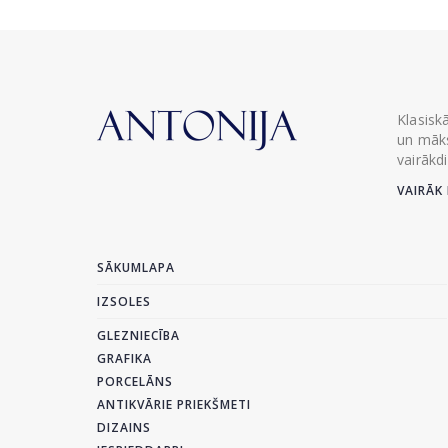
Klasisk
un māks
vairākd
VAIRĀK 
SĀKUMLAPA
IZSOLES
GLEZNIECĪBA
GRAFIKA
PORCELĀNS
ANTIKVĀRIE PRIEKŠMETI
DIZAINS