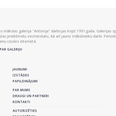
ās mākslas galerija "Antonija" darbojas kopš 1991.gada. Galerijas spec
las priekšmetu vecmeistaru, kā arī jauno mākslinieku darbi. Periodisk
ienu izsoles internetā.
PAR GALERIJU
JAUNUMI
IZSTĀDES
PAPILDINĀJUMI
PAR MUMS
DRAUGI UN PARTNERI
KONTAKTI
AUTORIZĒTIES