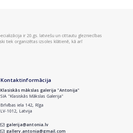
ializācija ir 20.gs. latviešu un cittautu glezniecības
i tiek organizētas izsoles klātienē, kā arī
Kontaktinformācija
Klasiskās mākslas galerija "Antonija"
SIA "Klasiskās Mākslas Galerija"
Brīvības iela 142, Rīga
LV-1012, Latvija
galerija@antonia.lv
gallery.antonia@gmail.com