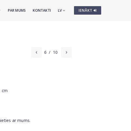
PAR MUMS
KONTAKTI
LV
IENĀKT
6
/
10
46 cm
nieties ar mums.