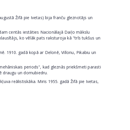
augustā Žifā pie Ivetas) bija franču gleznotājs un
adam centās iestāties Nacionālajā Daiļo mākslu
ausītājs, ko vēlāk pats raksturoja kā "trīs tukšus un
ē. 1910. gadā kopā ar Delonē, Villonu, Pikabiu un
mehāniskais periods", kad gleznās priekšmeti parasti
ežē draugu un domubiedru.
ļuva reālistiskāka. Miris 1955. gadā Žifā pie Ivetas,