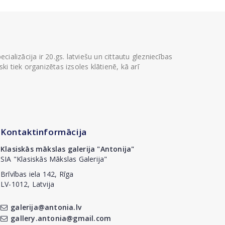
ializācija ir 20.gs. latviešu un cittautu glezniecības
i tiek organizētas izsoles klātienē, kā arī
Kontaktinformācija
Klasiskās mākslas galerija "Antonija"
SIA "Klasiskās Mākslas Galerija"
Brīvības iela 142, Rīga
LV-1012, Latvija
galerija@antonia.lv
gallery.antonia@gmail.com