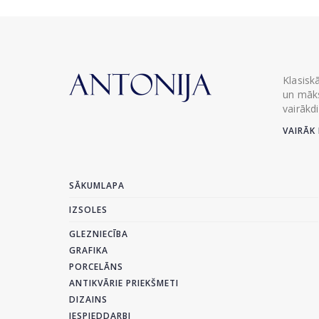
Klasisk
un māks
vairākd
VAIRĀK 
SĀKUMLAPA
IZSOLES
GLEZNIECĪBA
GRAFIKA
PORCELĀNS
ANTIKVĀRIE PRIEKŠMETI
DIZAINS
IESPIEDDARBI