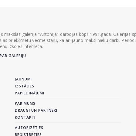
ās mākslas galerija "Antonija" darbojas kopš 1991.gada. Galerijas spec
las priekšmetu vecmeistaru, kā arī jauno mākslinieku darbi. Periodisk
ienu izsoles internetā.
PAR GALERIJU
JAUNUMI
IZSTĀDES
PAPILDINĀJUMI
PAR MUMS
DRAUGI UN PARTNERI
KONTAKTI
AUTORIZĒTIES
REĢISTRĒTIES