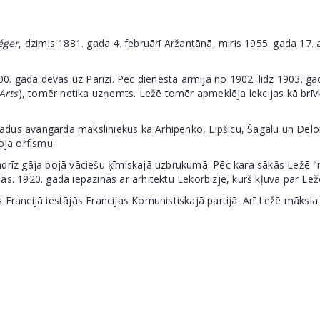
éger
, dzimis 1881. gada 4. februārī Aržantānā, miris 1955. gada 17. 
. gadā devās uz Parīzi. Pēc dienesta armijā no 1902. līdz 1903. g
Arts
), tomēr netika uzņemts. Ležē tomēr apmeklēja lekcijas kā brīvkl
dus avangarda māksliniekus kā Arhipenko, Lipšicu, Šagālu un Delon
oja orfismu.
ndrīz gāja bojā vāciešu ķīmiskajā uzbrukumā. Pēc kara sākās Ležē "
ās. 1920. gadā iepazinās ar arhitektu Lekorbizjē, kurš kļuva par L
Francijā iestājās Francijas Komunistiskajā partijā. Arī Ležē māksla k