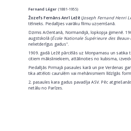
Fernand Léger
(1881-1955)
Žozefs Fernāns Anrī Ležē
(
Joseph Fernand Henri L
tēlnieks. Piedalījies vairāku filmu uzņemšanā.
Dzimis Aržentanā, Normandijā, lopkopja ģimenē. 1900
augstskolā (
École Nationale Supérieure des Beaux-
nelietderīgus gadus".
1909. gadā Ležē pārcēlās uz Monparnasu un satika tā
citiem māksliniekiem, attālinoties no kubisma, izveid
Piedalījās Pirmajā pasaules karā un pie Verdenas ga
tika attēloti caurulēm vai mehānismiem līdzīgās form
2. pasaules kara gadus pavadīja ASV. Pēc atgriešanās 
netālu no Parīzes.