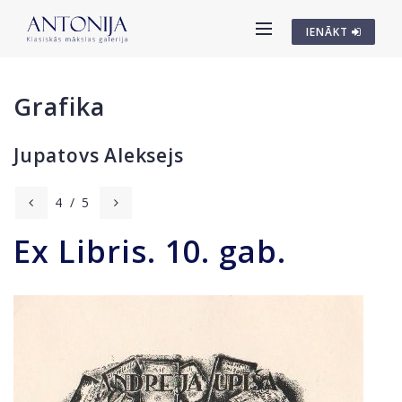
IENĀKT
Grafika
Jupatovs Aleksejs
4
/
5
Ex Libris. 10. gab.