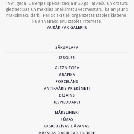
1991.gada. Galerijas specializācija ir 20.gs. latviešu un cittautu
glezniecības un mākslas priekšmetu vecmeistaru, kā arī jauno
mākslinieku darbi. Periodiski tiek organizētas izsoles klātienē,
kā arī vairākdienu izsoles internetā.
VAIRĀK PAR GALERIJU
SĀKUMLAPA
IZSOLES
GLEZNIECĪBA
GRAFIKA
PORCELĀNS
ANTIKVĀRIE PRIEKŠMETI
DIZAINS
IESPIEDDARBI
MĀKSLINIEKI
TĒMAS
EKSKLUZĪVAS DĀVANAS
MĀKSLAS DARBI PAR 30-300€