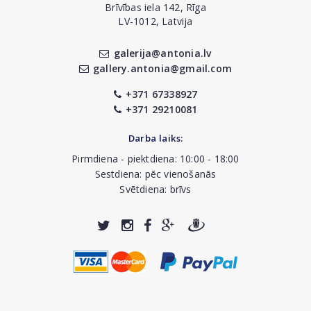
Brīvības iela 142, Rīga
LV-1012, Latvija
galerija@antonia.lv
gallery.antonia@gmail.com
+371 67338927
+371 29210081
Darba laiks:
Pirmdiena - piektdiena: 10:00 - 18:00
Sestdiena: pēc vienošanās
Svētdiena: brīvs