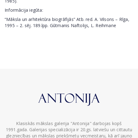
1985).
Informācija iegūta:
“Māksla un arhitektūra biogrāfijās” Atb. red. A. Vilsons – Rīga,
1995 – 2. sēj. 189.lpp. Gūtmanis Naftolijs, L. Reihmane
Klasiskās mākslas galerija "Antonija" darbojas kopš
1991.gada. Galerijas specializācija ir 20.gs. latviešu un cittautu
glezniecības un mākslas priekšmetu vecmeistaru, kā arī jauno