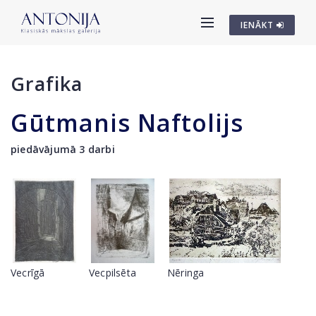
IENĀKT
Grafika
Gūtmanis Naftolijs
piedāvājumā 3 darbi
Vecrīgā
Vecpilsēta
Nēringa