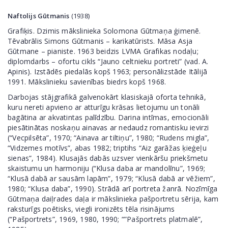
Naftolijs Gūtmanis
(1938)
Grafiķis. Dzimis mākslinieka Solomona Gūtmaņa ģimenē.
Tēvabrālis Simons Gūtmanis – karikatūrists. Māsa Asja
Gūtmane – pianiste. 1963 beidzis LVMA Grafikas nodaļu;
diplomdarbs – ofortu cikls “Jauno celtnieku portreti” (vad. A.
Apinis). Izstādēs piedalās kopš 1963; personālizstāde Itālijā
1991. Mākslinieku savienības biedrs kopš 1968.
Darbojas stājgrafikā galvenokārt klasiskajā oforta tehnikā,
kuru nereti apvieno ar atturīgu krāsas lietojumu un tonāli
bagātina ar akvatintas palīdzību. Darina intīmas, emocionāli
piesātinātas noskaņu ainavas ar nedaudz romantisku ievirzi
(“Vecpilsēta”, 1970; “Ainava ar tiltiņu”, 1980; “Rudens migla”,
“Vidzemes motīvs”, abas 1982; triptihs “Aiz garāžas ķieģeļu
sienas”, 1984). Klusajās dabās uzsver vienkāršu priekšmetu
skaistumu un harmoniju (“Klusa daba ar mandolīnu”, 1969;
“Klusā dabā ar sausām lapām”, 1979; “Klusā dabā ar vēžiem”,
1980; “Klusa daba”, 1990). Strādā arī portreta žanrā. Nozīmīga
Gūtmaņa daiļrades daļa ir mākslinieka pašportretu sērija, kam
raksturīgs poētisks, viegli ironizēts tēla risinājums
(“Pašportrets”, 1969, 1980, 1990; “”Pašportrets platmalē”,