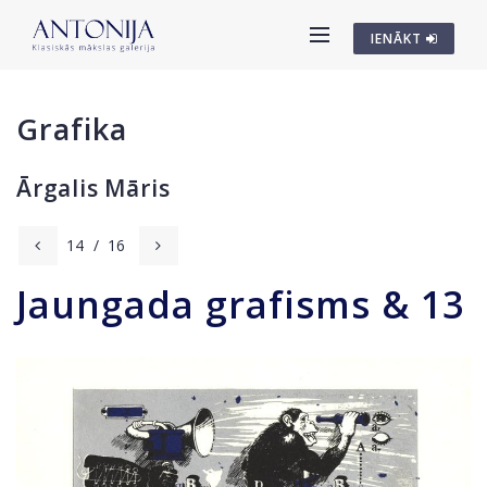
IENĀKT
Grafika
Ārgalis Māris
14
/
16
Jaungada grafisms & 13