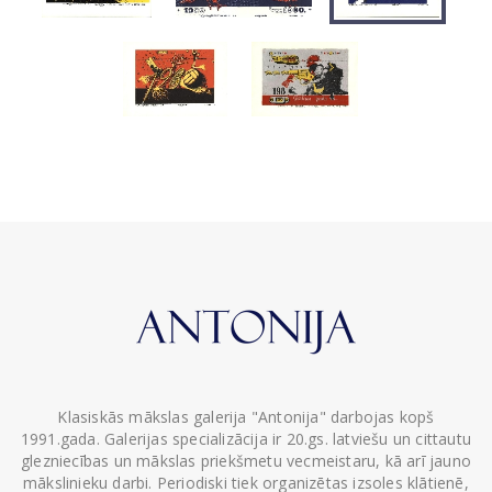
Klasiskās mākslas galerija "Antonija" darbojas kopš
1991.gada. Galerijas specializācija ir 20.gs. latviešu un cittautu
glezniecības un mākslas priekšmetu vecmeistaru, kā arī jauno
mākslinieku darbi. Periodiski tiek organizētas izsoles klātienē,