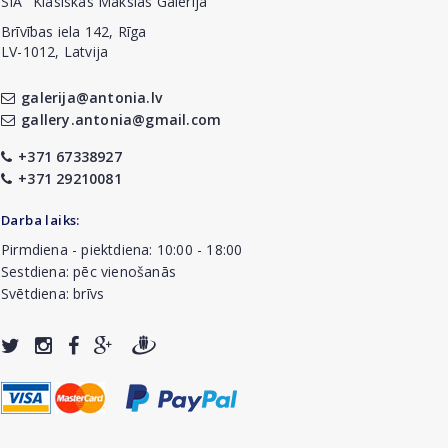
SIA "Klasiskās Mākslas Galerija"
Brīvības iela 142, Rīga
LV-1012, Latvija
galerija@antonia.lv
gallery.antonia@gmail.com
+371 67338927
+371 29210081
Darba laiks:
Pirmdiena - piektdiena: 10:00 - 18:00
Sestdiena: pēc vienošanās
Svētdiena: brīvs