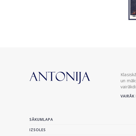
Klasisk
un māks
vairākd
VAIRĀK 
SĀKUMLAPA
IZSOLES