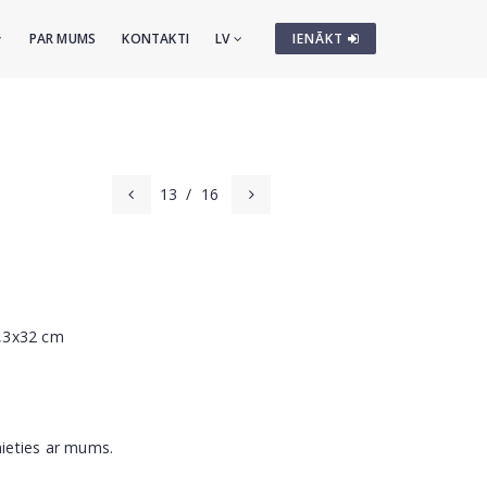
PAR MUMS
KONTAKTI
LV
IENĀKT
13
/
16
0,3x32 cm
nieties ar mums.