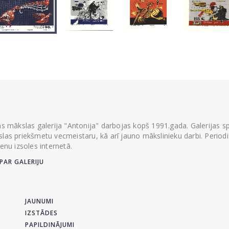
ās mākslas galerija "Antonija" darbojas kopš 1991.gada. Galerijas spec
las priekšmetu vecmeistaru, kā arī jauno mākslinieku darbi. Periodisk
ienu izsoles internetā.
PAR GALERIJU
JAUNUMI
IZSTĀDES
PAPILDINĀJUMI