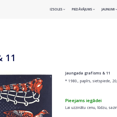
IZSOLES
PIEDĀVĀJUMS
JAUNUMI
& 11
Jaungada grafisms & 11
* 1980., papīrs, sietspiede, 2
Pieejams iegādei
Lai uzzinātu cenu, lūdzu, sazi