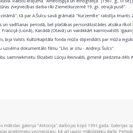
ā. Rakstu krājumā "Arheoloģija un etnogrāfija" (1961. g., III sēj.) i
Jūras zvejniecības darba rīki Ziemeļkurzemē 19. gs. otrajā pusē".
ezināmā", tā par A.Šulcu savā grāmatā "Kurzemīte" rakstīja Imants 
un vadīšanas periodā, bet plašākas personālizstādes atsāka rīkot 8
), Francijā (Lionā), Kanādā (Otavā) un vairākkārt kaimiņvalstīs Igauni
i, bija Valsts Kultūrkapitāla fonda mūža stipendiāts par mūža ieguld
u uzņēma dokumentālo filmu "Līvs ar otu - Andrejs Šulcs".
u saimniekmeitu Elizabeti Lūciju Reinvaldi, ģimenē piedzima dēls A
ās mākslas galerija "Antonija" darbojas kopš 1991.gada. Galerijas spec
las priekšmetu vecmeistaru, kā arī jauno mākslinieku darbi. Periodisk