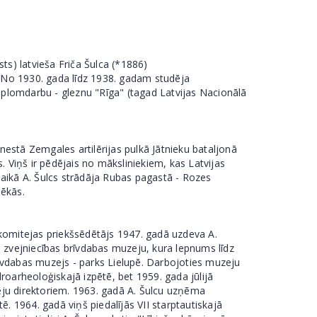
s) latvieša Friča Šulca (*1886)
 No 1930. gada līdz 1938. gadam studēja
iplomdarbu - gleznu "Rīga" (tagad Latvijas Nacionālā
estā Zemgales artilērijas pulkā Jātnieku bataljonā
Viņš ir pēdējais no māksliniekiem, kas Latvijas
 laikā A. Šulcs strādāja Rubas pagastā - Rozes
lēkās.
ldkomitejas priekšsēdētājs 1947. gadā uzdeva A.
s zvejniecības brīvdabas muzeju, kura lepnums līdz
brīvdabas muzejs - parks Lielupē. Darbojoties muzeju
droarheoloģiskajā izpētē, bet 1959. gada jūlijā
eju direktoriem. 1963. gadā A. Šulcu uzņēma
. 1964. gadā viņš piedalījās VII starptautiskajā