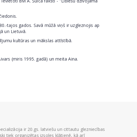
evietoti divi A. Šulca raksti - "Lībiešu dzīvojamā
Ziedonis.
0.-tajos gados. Savā mūžā viņš ir uzgleznojis ap
jā un Lietuvā.
ījumu kultūras un mākslas attīstībā.
ivars (miris 1995. gadā) un meita Aina.
ializācija ir 20.gs. latviešu un cittautu glezniecības
i tiek organizētas izsoles klātienē, kā arī