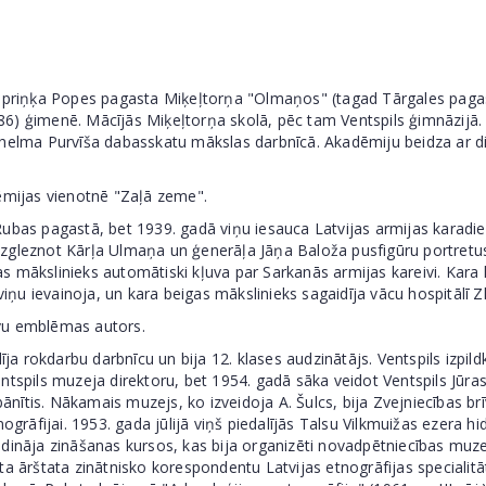
 apriņķa Popes pagasta Miķeļtorņa "Olmaņos" (tagad Tārgales pagast
86) ģimenē. Mācījās Miķeļtorņa skolā, pēc tam Ventspils ģimnāzijā.
lhelma Purvīša dabasskatu mākslas darbnīcā. Akadēmiju beidza ar d
dēmijas vienotnē "Zaļā zeme".
ubas pagastā, bet 1939. gadā viņu iesauca Latvijas armijas karadien
zgleznot Kārļa Ulmaņa un ģenerāļa Jāņa Baloža pusfigūru portretus. 
ijas mākslinieks automātiski kļuva par Sarkanās armijas kareivi. Kara
viņu ievainoja, un kara beigas mākslinieks sagaidīja vācu hospitālī Z
līvu emblēmas autors.
dīja rokdarbu darbnīcu un bija 12. klases audzinātājs. Ventspils izpi
ntspils muzeja direktoru, bet 1954. gadā sāka veidot Ventspils Jūra
zbānītis. Nākamais muzejs, ko izveidoja A. Šulcs, bija Zvejniecības 
ogrāfijai. 1953. gada jūlijā viņš piedalījās Talsu Vilkmuižas ezera hi
ldināja zināšanas kursos, kas bija organizēti novadpētniecības muz
a ārštata zinātnisko korespondentu Latvijas etnogrāfijas specialitātē