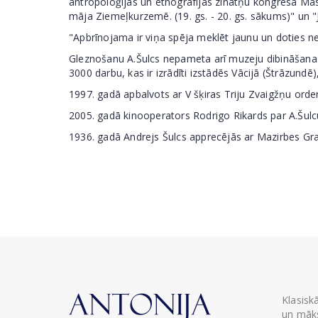
antropoloģijas un etnogrāfijas zinātņu kongresā Maskav
māja Ziemeļkurzemē. (19. gs. - 20. gs. sākums)" un "
"Apbrīnojama ir viņa spēja meklēt jaunu un doties n
Gleznošanu A.Šulcs nepameta arī muzeju dibināšanas 
3000 darbu, kas ir izrādīti izstādēs Vācijā (Štrāzundē
1997. gadā apbalvots ar V šķiras Triju Zvaigžņu orden
2005. gadā kinooperators Rodrigo Rikards par A.Šulc
1936. gadā Andrejs Šulcs apprecējās ar Mazirbes Grab
Klasisk
un māks