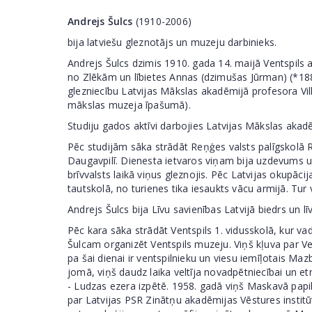
Andrejs Šulcs
(1910-2006)
bija latviešu gleznotājs un muzeju darbinieks.
Andrejs Šulcs dzimis 1910. gada 14. maijā Ventspils
no Zlēkām un lībietes Annas (dzimušas Jūrman) (*18
glezniecību Latvijas Mākslas akadēmijā profesora Vi
mākslas muzeja īpašumā).
Studiju gados aktīvi darbojies Latvijas Mākslas aka
Pēc studijām sāka strādāt Reņģes valsts palīgskolā R
Daugavpilī. Dienesta ietvaros viņam bija uzdevums u
brīvvalsts laikā viņus gleznojis. Pēc Latvijas okupāc
tautskolā, no turienes tika iesaukts vācu armijā. Tur 
Andrejs Šulcs bija Līvu savienības Latvijā biedrs un 
Pēc kara sāka strādāt Ventspils 1. vidusskolā, kur va
Šulcam organizēt Ventspils muzeju. Viņš kļuva par Ve
pa šai dienai ir ventspilnieku un viesu iemīļotais Ma
jomā, viņš daudz laika veltīja novadpētniecībai un etn
- Ludzas ezera izpētē. 1958. gadā viņš Maskavā papi
par Latvijas PSR Zinātņu akadēmijas Vēstures institūt