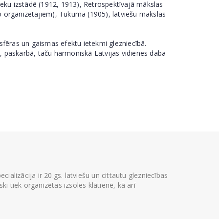
nieku izstādē (1912, 1913), Retrospektīvajā mākslas
no organizētajiem), Tukumā (1905), latviešu mākslas
sfēras un gaismas efektu ietekmi glezniecībā.
ē, paskarbā, taču harmoniskā Latvijas vidienes daba
ializācija ir 20.gs. latviešu un cittautu glezniecības
i tiek organizētas izsoles klātienē, kā arī