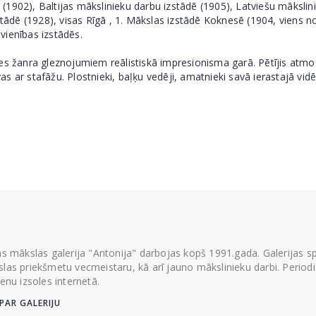
dē (1902), Baltijas mākslinieku darbu izstādē (1905), Latviešu māksli
zstādē (1928), visas Rīgā , 1. Mākslas izstādē Koknesē (1904, viens 
vienības izstādēs.
es žanra gleznojumiem reālistiskā impresionisma garā. Pētījis atmo
s ar stafāžu. Plostnieki, baļķu vedēji, amatnieki savā ierastajā vid
ās mākslas galerija "Antonija" darbojas kopš 1991.gada. Galerijas spec
las priekšmetu vecmeistaru, kā arī jauno mākslinieku darbi. Periodisk
ienu izsoles internetā.
PAR GALERIJU