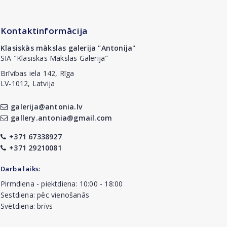
Kontaktinformācija
Klasiskās mākslas galerija "Antonija"
SIA "Klasiskās Mākslas Galerija"
Brīvības iela 142, Rīga
LV-1012, Latvija
galerija@antonia.lv
gallery.antonia@gmail.com
+371 67338927
+371 29210081
Darba laiks:
Pirmdiena - piektdiena: 10:00 - 18:00
Sestdiena: pēc vienošanās
Svētdiena: brīvs