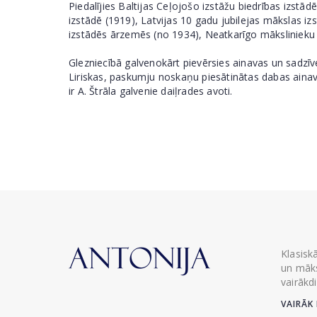
Piedalījies Baltijas Ceļojošo izstāžu biedrības izstā
izstādē (1919), Latvijas 10 gadu jubilejas mākslas i
izstādēs ārzemēs (no 1934), Neatkarīgo mākslinieku 
Glezniecībā galvenokārt pievērsies ainavas un sadzīv
Liriskas, paskumju noskaņu piesātinātas dabas ainava
ir A. Štrāla galvenie daiļrades avoti.
Klasisk
un māks
vairākd
VAIRĀK 