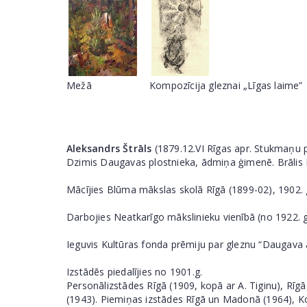
Mežā
Kompozīcija gleznai „Līgas laime”
Aleksandrs Štrāls
(1879.12.VI Rīgas apr. Stukmaņu p
Dzimis Daugavas plostnieka, ādmiņa ģimenē. Brālis Kār
Mācījies Blūma mākslas skolā Rīgā (1899-02), 1902. g
Darbojies Neatkarīgo mākslinieku vienībā (no 1922. g
Ieguvis Kultūras fonda prēmiju par gleznu “Daugava 
Izstādēs piedalījies no 1901.g.
Personālizstādes Rīgā (1909, kopā ar A. Tiginu), Rīg
(1943). Piemiņas izstādes Rīgā un Madonā (1964), Ko