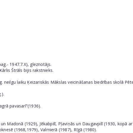
ag.- 1947.7.X), gleznotājs.
lis Štrāls bijis rakstnieks.
. neilgu laiku Ķeizariskās Mākslas veicināšanas biedrības skolā Pēt
.).
agrā pavasarī”(1936).
ā un Madonā (1929), Jēkabpilī, Pļaviņās un Daugavpilī (1930, kopā a
knesē (1968,1979), Valmierā (1987), Rīgā (1980).