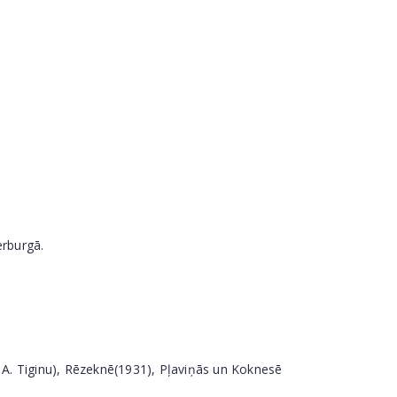
erburgā.
r A. Tiginu), Rēzeknē(1931), Pļaviņās un Koknesē