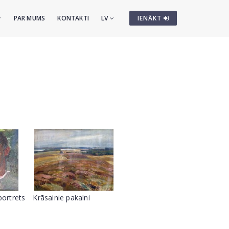
PAR MUMS
KONTAKTI
LV
IENĀKT
portrets
Krāsainie pakalni