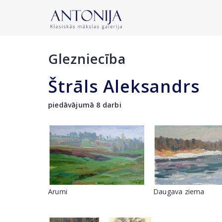
Glezniecība
Štrāls Aleksandrs
piedāvājumā 8 darbi
Arumi
Daugava ziema