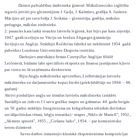
Dzimis pašvaldības darbinieka ģimenē. Māksliniecisko izglītību
ieguvis privāti pie gleznotājiem J. Gaiļa, J. Kalmītes, grafiķa A. Junkera.
Mācījies arī pie sava brāļa J. Soikāna – gleznotāja, grafiķa, mākslas
pedagoga, mākslas zinātnieka.
2. pasaules kara laikā iesaukts latviešu leģionā, kur bijis par kara ziņotājs.
1947. gadā izceļojis uz Vāciju un beidzis Altgarges ģimnāziju.
Izceļojis uz Angliju. Strādājis Ročdeilas fabrikā un neklātienē 1954. gadā
pabeidzis Londonas Universitātes Eksporta institūtu.
Darbojies amerikāņu firmas
Caterpillar
Anglijas filiālē
Leičesterā, būdams labs speciālists eksporta un finansu jautājumos kļuvis
par vienu no šā uzņēmuma direktoriem.
Bijis Angļu mākslinieku apvienības, Lielbritānijas latviešu
mākslinieku un daiļamatnieku kopas biedrs (priekšsēdētājs no 1964. – 66.
gadam)
Aktīvi piedalījies angļu un trimdas latviešu mākslinieku izstādēs.
Sastādījis un izdevis 11 savu grafiku mapes un grāmatas. 40. gadu beigās
un 50. gados strādājis linogriezuma un kokgrebuma tehnikās (kritiskas
sociālpolitiskas tēmas, bēgļu tematika) - mapes „Niklo de Martell”, 1952.,
„Akmens sprostā”, 1955., „Ciešanu laiks”, 1954. – par komunistisko
teroru dzimtenē.
Savos darbos izmantojis klasiskā ekspresionisma kompozīcijas