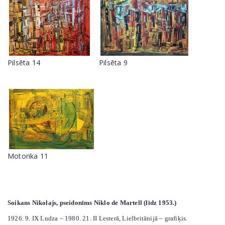
Pilsēta 14
Pilsēta 9
Motorika 11
Soikans Nikolajs, pseidonīms Niklo de Martell (līdz 1953.)
1926. 9. IX Ludza – 1980. 21. II Lesterā, Lielbritānijā – grafiķis.