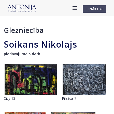
IENĀKT
Glezniecība
Soikans Nikolajs
piedāvājumā 5 darbi
City 13
Pilsēta 7