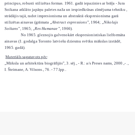
principus, robusti stilizētas formas. 1961. gadā iepazinies ar brāļa - Jura
Soikana atklāto japāņu paletes naža un iespiedkrāsas zīmējuma tehniku ,
strādājis tajā, radot impresionisma un abstraktā ekspresionisma garā
stilizētas ainavas (grāmata „
Abstract expressions”
, 1964; „
Nikolajs
Soikans”,
1965; „
Res Humanae”
, 1966).
No 1965. gleznojis galvenokārt ekspresionistiskas lielformāta
ainavas (1. godalga Toronto latviešu dziesmu svētku mākslas izstādē,
1965. gadā).
Materiāls sagatavots pēc
:
„Māksla un arhitektūra biogrāfijās”, 3. sēj., - R.: a/s Preses nams, 2000.,- .,
I. Šteimane, A. Vilsons., 76. - 77.lpp..