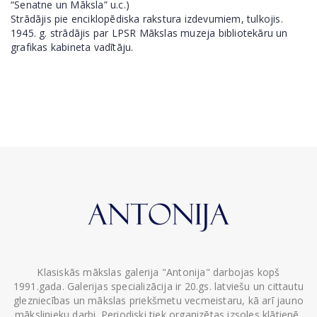
“Senatne un Māksla” u.c.)
Strādājis pie enciklopēdiska rakstura izdevumiem, tulkojis.
1945. g. strādājis par LPSR Mākslas muzeja bibliotekāru un
grafikas kabineta vadītāju.
Klasiskās mākslas galerija "Antonija" darbojas kopš
1991.gada. Galerijas specializācija ir 20.gs. latviešu un cittautu
glezniecības un mākslas priekšmetu vecmeistaru, kā arī jauno
mākslinieku darbi. Periodiski tiek organizētas izsoles klātienē,