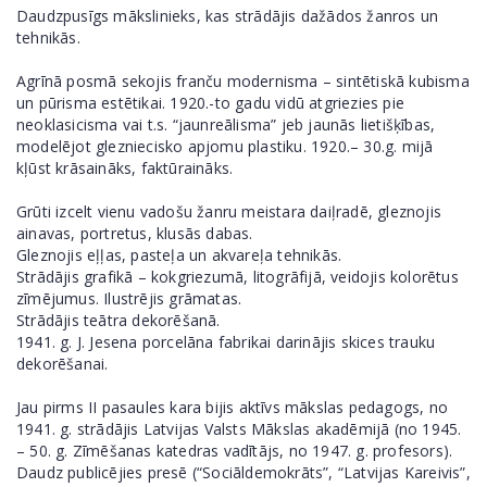
Daudzpusīgs mākslinieks, kas strādājis dažādos žanros un
tehnikās.
Agrīnā posmā sekojis franču modernisma – sintētiskā kubisma
un pūrisma estētikai. 1920.-to gadu vidū atgriezies pie
neoklasicisma vai t.s. “jaunreālisma” jeb jaunās lietišķības,
modelējot glezniecisko apjomu plastiku. 1920.– 30.g. mijā
kļūst krāsaināks, faktūraināks.
Grūti izcelt vienu vadošu žanru meistara daiļradē, gleznojis
ainavas, portretus, klusās dabas.
Gleznojis eļļas, pasteļa un akvareļa tehnikās.
Strādājis grafikā – kokgriezumā, litogrāfijā, veidojis kolorētus
zīmējumus. Ilustrējis grāmatas.
Strādājis teātra dekorēšanā.
1941. g. J. Jesena porcelāna fabrikai darinājis skices trauku
dekorēšanai.
Jau pirms II pasaules kara bijis aktīvs mākslas pedagogs, no
1941. g. strādājis Latvijas Valsts Mākslas akadēmijā (no 1945.
– 50. g. Zīmēšanas katedras vadītājs, no 1947. g. profesors).
Daudz publicējies presē (“Sociāldemokrāts”, “Latvijas Kareivis”,