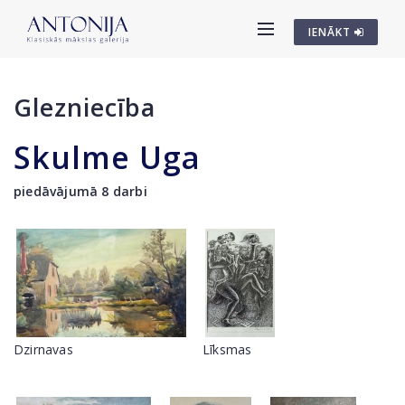
IENĀKT
Glezniecība
Skulme Uga
piedāvājumā 8 darbi
Dzirnavas
Līksmas