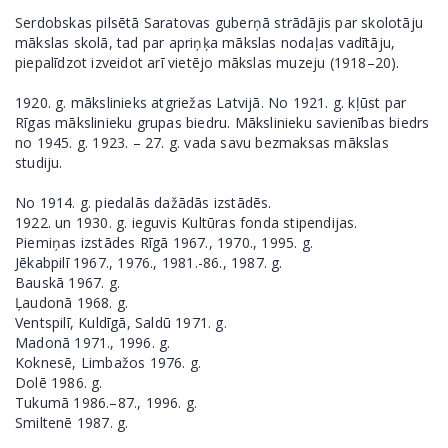
Serdobskas pilsētā Saratovas guberņā strādājis par skolotāju
mākslas skolā, tad par apriņķa mākslas nodaļas vadītāju,
piepalīdzot izveidot arī vietējo mākslas muzeju (1918–20).
1920. g. mākslinieks atgriežas Latvijā. No 1921. g. kļūst par
Rīgas mākslinieku grupas biedru. Mākslinieku savienības biedrs
no 1945. g. 1923. – 27. g. vada savu bezmaksas mākslas
studiju.
No 1914. g. piedalās dažādās izstādēs.
1922. un 1930. g. ieguvis Kultūras fonda stipendijas.
Piemiņas izstādes Rīgā 1967., 1970., 1995. g.
Jēkabpilī 1967., 1976., 1981.-86., 1987. g.
Bauskā 1967. g.
Ļaudonā 1968. g.
Ventspilī, Kuldīgā, Saldū 1971. g.
Madonā 1971., 1996. g.
Koknesē, Limbažos 1976. g.
Dolē 1986. g.
Tukumā 1986.–87., 1996. g.
Smiltenē 1987. g.