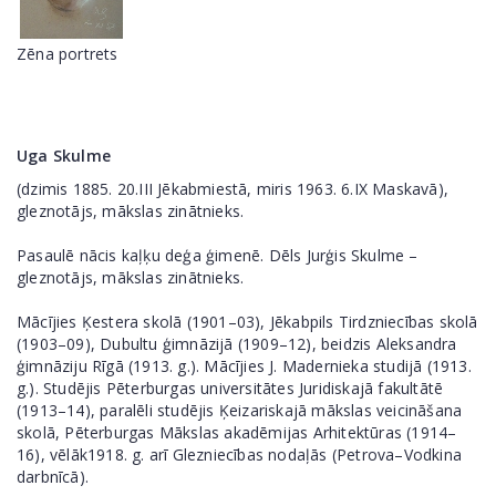
Zēna portrets
Uga Skulme
(dzimis 1885. 20.III Jēkabmiestā, miris 1963. 6.IX Maskavā),
gleznotājs, mākslas zinātnieks.
Pasaulē nācis kaļķu deģa ģimenē. Dēls Jurģis Skulme –
gleznotājs, mākslas zinātnieks.
Mācījies Ķestera skolā (1901–03), Jēkabpils Tirdzniecības skolā
(1903–09), Dubultu ģimnāzijā (1909–12), beidzis Aleksandra
ģimnāziju Rīgā (1913. g.). Mācījies J. Madernieka studijā (1913.
g.). Studējis Pēterburgas universitātes Juridiskajā fakultātē
(1913–14), paralēli studējis Ķeizariskajā mākslas veicināšana
skolā, Pēterburgas Mākslas akadēmijas Arhitektūras (1914–
16), vēlāk1918. g. arī Glezniecības nodaļās (Petrova–Vodkina
darbnīcā).