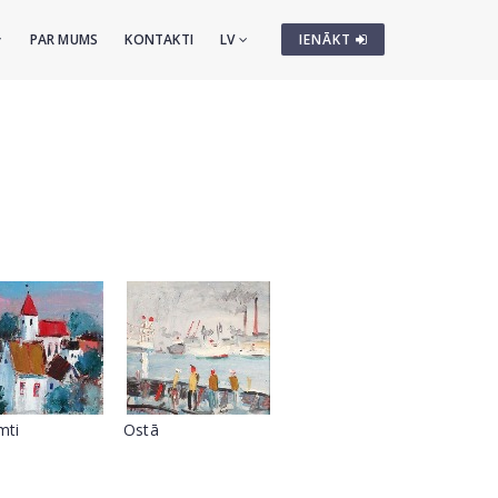
PAR MUMS
KONTAKTI
LV
IENĀKT
mti
Ostā