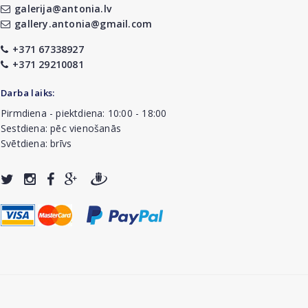
galerija@antonia.lv
gallery.antonia@gmail.com
+371 67338927
+371 29210081
Darba laiks:
Pirmdiena - piektdiena: 10:00 - 18:00
Sestdiena: pēc vienošanās
Svētdiena: brīvs