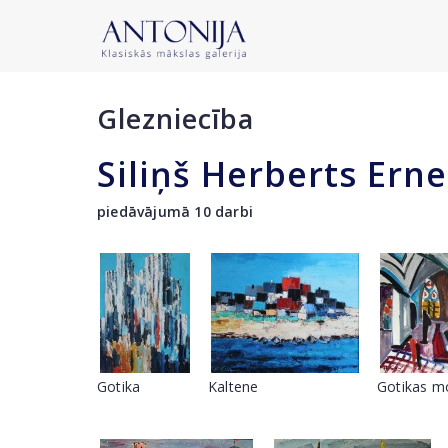
Glezniecība
Siliņš Herberts Erne
piedāvājumā 10 darbi
Gotika
Kaltene
Gotikas m