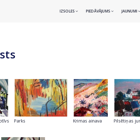
IZSOLES
PIEDĀVĀJUMS
JAUNUMI
sts
otīvs
Parks
Krimas ainava
Pilsētiņas ju