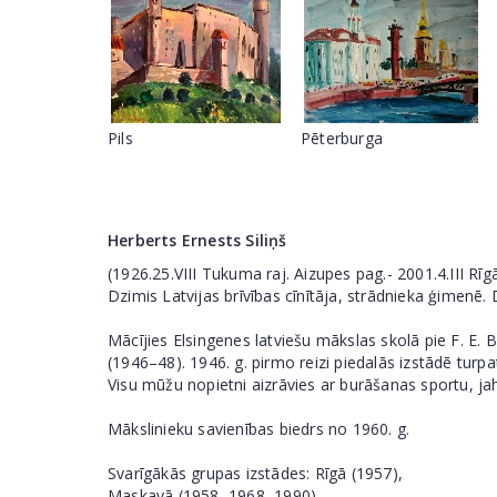
Pils
Pēterburga
Herberts Ernests Siliņš
(1926.25.VIII Tukuma raj. Aizupes pag.- 2001.4.III Rīgā
Dzimis Latvijas brīvības cīnītāja, strādnieka ģimenē. 
Mācījies Elsingenes latviešu mākslas skolā pie F. E. B
(1946–48). 1946. g. pirmo reizi piedalās izstādē turp
Visu mūžu nopietni aizrāvies ar burāšanas sportu, ja
Mākslinieku savienības biedrs no 1960. g.
Svarīgākās grupas izstādes: Rīgā (1957),
Maskavā (1958, 1968, 1990),