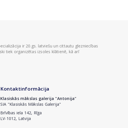
ializācija ir 20.gs. latviešu un cittautu glezniecības
i tiek organizētas izsoles klātienē, kā arī
Kontaktinformācija
Klasiskās mākslas galerija "Antonija"
SIA "Klasiskās Mākslas Galerija"
Brīvības iela 142, Rīga
LV-1012, Latvija