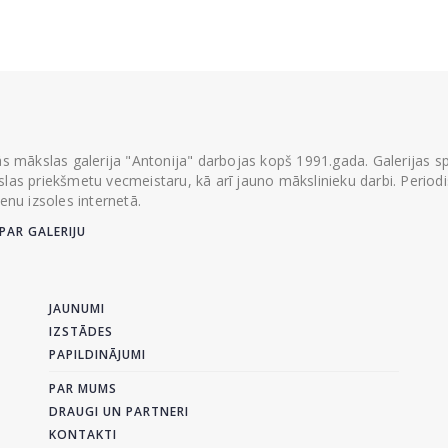
ās mākslas galerija "Antonija" darbojas kopš 1991.gada. Galerijas spec
las priekšmetu vecmeistaru, kā arī jauno mākslinieku darbi. Periodisk
ienu izsoles internetā.
PAR GALERIJU
JAUNUMI
IZSTĀDES
PAPILDINĀJUMI
PAR MUMS
DRAUGI UN PARTNERI
KONTAKTI