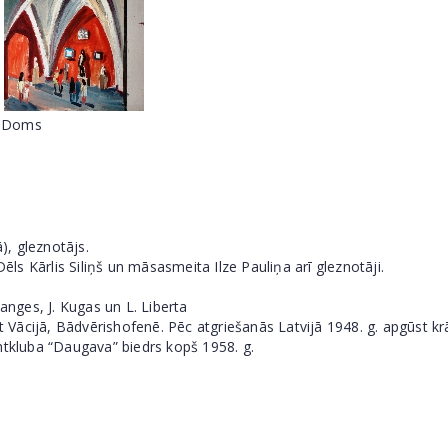
Doms
), gleznotājs.
Dēls Kārlis Siliņš un māsasmeita Ilze Pauliņa arī gleznotāji.
anges, J. Kugas un L. Liberta
at Vācijā, Bādvērishofenē. Pēc atgriešanās Latvijā 1948. g. apgūst k
htkluba “Daugava” biedrs kopš 1958. g.