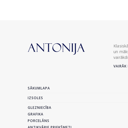
Klasisk
un māks
vairākd
VAIRĀK 
SĀKUMLAPA
IZSOLES
GLEZNIECĪBA
GRAFIKA
PORCELĀNS
ANTIKVĀRIE PRIEKŠMETI