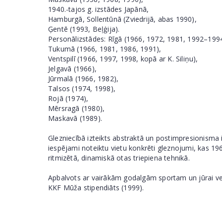
1940.-tajos g. izstādes Japānā,
Hamburgā, Sollentūnā (Zviedrijā, abas 1990),
Ģentē (1993, Beļģija).
Personālizstādes: Rīgā (1966, 1972, 1981, 1992–199
Tukumā (1966, 1981, 1986, 1991),
Ventspilī (1966, 1997, 1998, kopā ar K. Siliņu),
Jelgavā (1966),
Jūrmalā (1966, 1982),
Talsos (1974, 1998),
Rojā (1974),
Mērsragā (1980),
Maskavā (1989).
Glezniecībā izteikts abstraktā un postimpresionisma i
iespējami noteiktu vietu konkrēti gleznojumi, kas 196
ritmizētā, dinamiskā otas triepiena tehnikā.
Apbalvots ar vairākām godalgām sportam un jūrai ve
KKF Mūža stipendiāts (1999).