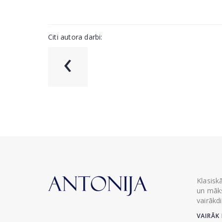
Citi autora darbi:
‹
Klasisk
un māks
vairākd
VAIRĀK 