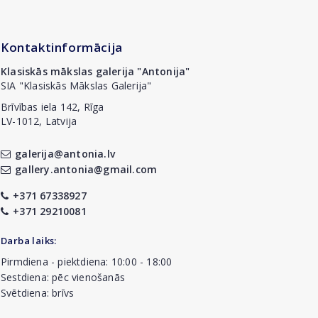
Kontaktinformācija
Klasiskās mākslas galerija "Antonija"
SIA "Klasiskās Mākslas Galerija"
Brīvības iela 142, Rīga
LV-1012, Latvija
galerija@antonia.lv
gallery.antonia@gmail.com
+371 67338927
+371 29210081
Darba laiks:
Pirmdiena - piektdiena: 10:00 - 18:00
Sestdiena: pēc vienošanās
Svētdiena: brīvs