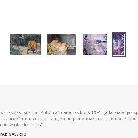
ās mākslas galerija "Antonija" darbojas kopš 1991.gada. Galerijas spec
las priekšmetu vecmeistaru, kā arī jauno mākslinieku darbi. Periodisk
ienu izsoles internetā.
PAR GALERIJU