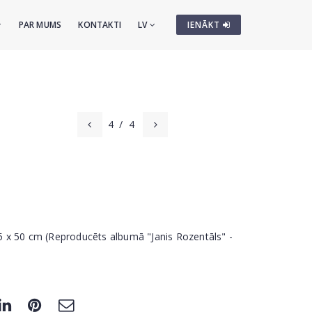
PAR MUMS
KONTAKTI
LV
IENĀKT
4
/
4
 35 x 50 cm (Reproducēts albumā "Janis Rozentāls" -