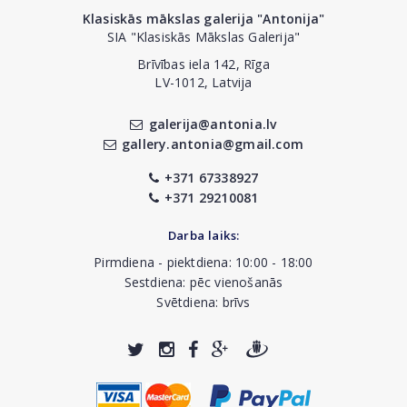
Klasiskās mākslas galerija "Antonija"
SIA "Klasiskās Mākslas Galerija"
Brīvības iela 142, Rīga
LV-1012, Latvija
galerija@antonia.lv
gallery.antonia@gmail.com
+371 67338927
+371 29210081
Darba laiks:
Pirmdiena - piektdiena: 10:00 - 18:00
Sestdiena: pēc vienošanās
Svētdiena: brīvs