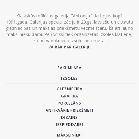
Klasiskās mākslas galerija "Antonija" darbojas kopš
1991.gada. Galerijas specializācija ir 20.gs. latviešu un cittautu
glezniecības un mākslas priekšmetu vecmeistaru, kā arī jauno
mākslinieku darbi. Periodiski tiek organizētas izsoles klātienē,
kā arī vairākdienu izsoles internetā.
VAIRĀK PAR GALERIJU
SĀKUMLAPA
IZSOLES
GLEZNIECĪBA
GRAFIKA
PORCELĀNS
ANTIKVĀRIE PRIEKŠMETI
DIZAINS
IESPIEDDARBI
MĀKSLINIEKI