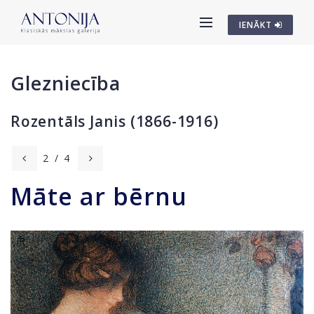
IENĀKT
Glezniecība
Rozentāls Janis (1866-1916)
2
/
4
Māte ar bērnu