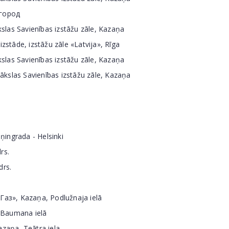
вгород
slas Savienības izstāžu zāle, Kazaņa
zstāde, izstāžu zāle «Latvija», Rīga
slas Savienības izstāžu zāle, Kazaņa
ākslas Savienības izstāžu zāle, Kazaņa
ingrada - Helsinki
rs.
drs.
сГаз», Kazaņa, Podlužnaja ielā
 Baumana ielā
azaņa, Teātra iela