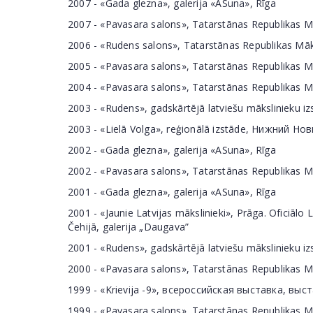
2007 - «Gada glezna», galerija «ASuna», Rīga
2007 - «Pavasara salons», Tatarstānas Republikas M
2006 - «Rudens salons», Tatarstānas Republikas Māk
2005 - «Pavasara salons», Tatarstānas Republikas M
2004 - «Pavasara salons», Tatarstānas Republikas M
2003 - «Rudens», gadskārtējā latviešu mākslinieku izs
2003 - «Lielā Volga», reģionālā izstāde, Нижний Но
2002 - «Gada glezna», galerija «ASuna», Rīga
2002 - «Pavasara salons», Tatarstānas Republikas M
2001 - «Gada glezna», galerija «ASuna», Rīga
2001 - «Jaunie Latvijas mākslinieki», Prāga. Oficiālo 
Čehijā, galerija „Daugava”
2001 - «Rudens», gadskārtējā latviešu mākslinieku izs
2000 - «Pavasara salons», Tatarstānas Republikas M
1999 - «Krievija -9», всероссийская выставка, в
1999 - «Pavasara salons», Tatarstānas Republikas M