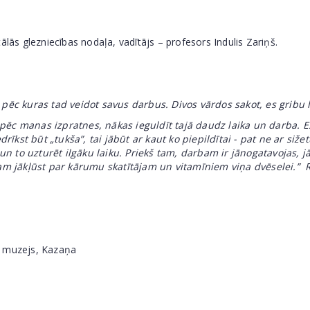
s glezniecības nodaļa, vadītājs – profesors Indulis Zariņš.
pēc kuras tad veidot savus darbus. Divos vārdos sakot, es gribu la
anas izpratnes, nākas ieguldīt tajā daudz laika un darba. Es 
drīkst būt „tukša”, tai jābūt ar kaut ko piepildītai - pat ne ar siže
 un to uzturēt ilgāku laiku. Priekš tam, darbam ir jānogatavojas, jā
m jākļūst par kārumu skatītājam un vitamīniem viņa dvēselei.” R
s muzejs, Kazaņa