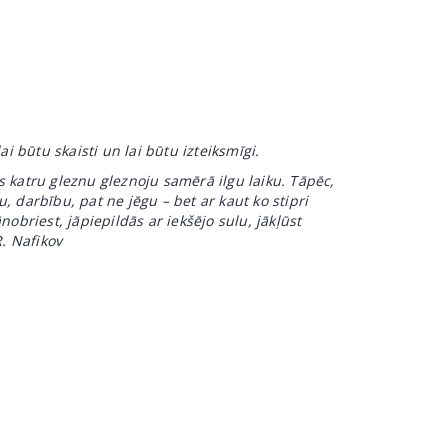
i būtu skaisti un lai būtu izteiksmīgi.
katru gleznu gleznoju samērā ilgu laiku. Tāpēc,
tu, darbību, pat ne jēgu – bet ar kaut ko stipri
nobriest, jāpiepildās ar iekšējo sulu, jākļūst
. Nafikov