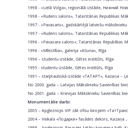
1998 - «Lielā Volga», reģionālā izstāde, Нижний Но
1998 - «Rudens salons», Tatarstānas Republikas Māk
1997 - «Pavasaris», gadskārtējā latviešu mākslinieku i
1997 - «Rudens salons», Tatarstānas Republikas Māk
1996 - «Pavasara salons», Tatarstānas Republikas M
1996 - «Mīlestība», galerija «ASuna», Rīga
1996 – studentu izstāde, Gētes institūts, Rīga
1995 - studentu izstāde, Gētes institūts, Rīga
1991 – starptautiskā izstāde «ТАТАРТ», Kazaņa – Ļeņ
No 2000. gada – Latvijas Mākslinieku Savienības bied
No 2001. gada – Krievijas Mākslinieku Savienības bie
Monumentālie darbi
:
2005 – Apgleznojis VIP zāli ofisu birojiem «ТатТран
2004 – Veikala «Подарки» fasādes dekors, Kazaņa ,
1998 – Apgleznojis Pasaules tatāru kongresa halli, K