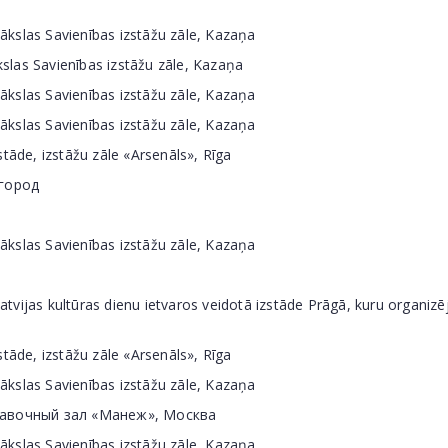
ākslas Savienības izstāžu zāle, Kazaņa
slas Savienības izstāžu zāle, Kazaņa
ākslas Savienības izstāžu zāle, Kazaņa
ākslas Savienības izstāžu zāle, Kazaņa
tāde, izstāžu zāle «Arsenāls», Rīga
вгород
ākslas Savienības izstāžu zāle, Kazaņa
Latvijas kultūras dienu ietvaros veidotā izstāde Prāgā, kuru organizēj
tāde, izstāžu zāle «Arsenāls», Rīga
ākslas Savienības izstāžu zāle, Kazaņa
ыставочный зал «Манеж», Москва
ākslas Savienības izstāžu zāle, Kazaņa