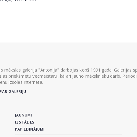
ās mākslas galerija "Antonija" darbojas kopš 1991.gada. Galerijas spec
las priekšmetu vecmeistaru, kā arī jauno mākslinieku darbi. Periodisk
ienu izsoles internetā.
PAR GALERIJU
JAUNUMI
IZSTĀDES
PAPILDINĀJUMI