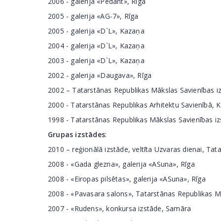
2006 - galerija «Pedant», Rīga
2005 - galerija «AG-7», Rīga
2005 - galerija «D`L», Kazaņa
2004 - galerija «D`L», Kazaņa
2003 - galerija «D`L», Kazaņa
2002 - galerija «Daugava», Rīga
2002 – Tatarstānas Republikas Mākslas Savienības i
2000 - Tatarstānas Republikas Arhitektu Savienībā, 
1998 - Tatarstānas Republikas Mākslas Savienības iz
Grupas izstādes
:
2010 – reģionālā izstāde, veltīta Uzvaras dienai, Ta
2008 - «Gada glezna», galerija «ASuna», Rīga
2008 - «Eiropas pilsētas», galerija «ASuna», Rīga
2008 - «Pavasara salons», Tatarstānas Republikas M
2007 - «Rudens», konkursa izstāde, Samāra