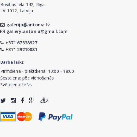
Brīvības iela 142, Rīga
LV-1012, Latvija
galerija@antonia.lv
gallery.antonia@gmail.com
+371 67338927
+371 29210081
Darba laiks:
Pirmdiena - piektdiena: 10:00 - 18:00
Sestdiena: pēc vienošanās
Svētdiena: brīvs