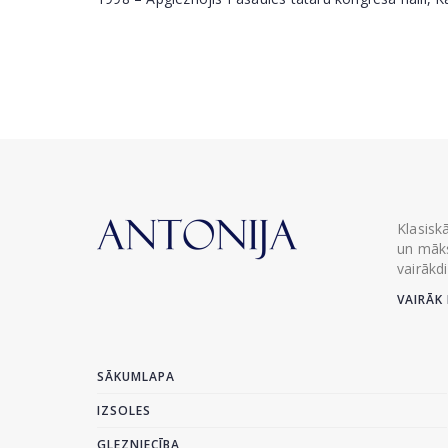
Klasisk
un māks
vairākd
VAIRĀK 
SĀKUMLAPA
IZSOLES
GLEZNIECĪBA