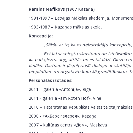
Ramins Nafikovs
(1967 Kazaņa)
1991-1997 – Latvijas Mākslas akadēmija, Monumentālā
1983-1987 – Kazaņas mākslas skola.
Koncepcija:
„Sākšu ar to, ka es neizstrādāju koncepciju, 
Bet lai sasniegtu skaistumu un izteiksmību pēc m
ka pati glezna aug, attītās un es tai līdzi. Glezna ne
lielāku. Darbam ir jāspēj raisīt dialogu ar skatītāju
piepildītam un nogatavinātam kā granātābolam. Ta
Personālās izstādes
:
2011 – galerija «Antonija», Rīga
2011 - galerija «am Roten Hof», Vīne
2010 – Tatarstānas Republikas Valsts tēlotājmāksla
2008 - «АкБарс галерея», Kazaņa
2007 – kultūras centrs «Дом», Maskava