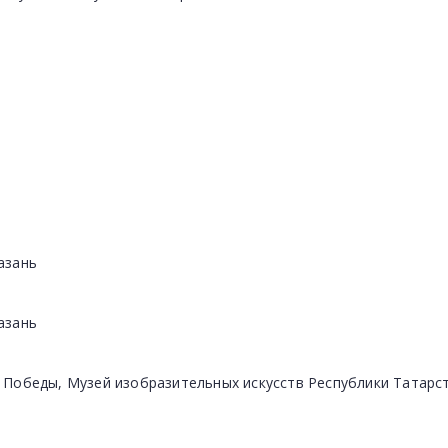
азань
азань
ю Победы, Музей изобразительных искусств Республики Татарс