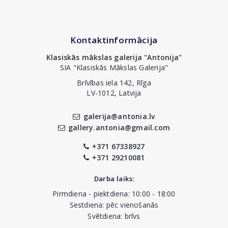
Kontaktinformācija
Klasiskās mākslas galerija "Antonija"
SIA "Klasiskās Mākslas Galerija"
Brīvības iela 142, Rīga
LV-1012, Latvija
galerija@antonia.lv
gallery.antonia@gmail.com
+371 67338927
+371 29210081
Darba laiks:
Pirmdiena - piektdiena: 10:00 - 18:00
Sestdiena: pēc vienošanās
Svētdiena: brīvs