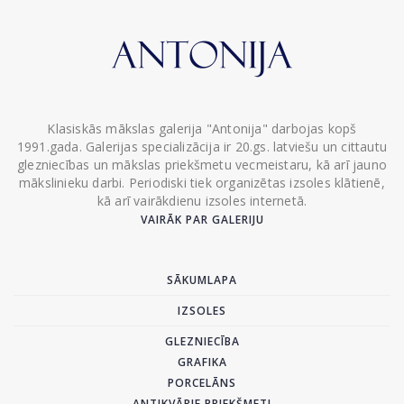
Klasiskās mākslas galerija "Antonija" darbojas kopš
1991.gada. Galerijas specializācija ir 20.gs. latviešu un cittautu
glezniecības un mākslas priekšmetu vecmeistaru, kā arī jauno
mākslinieku darbi. Periodiski tiek organizētas izsoles klātienē,
kā arī vairākdienu izsoles internetā.
VAIRĀK PAR GALERIJU
SĀKUMLAPA
IZSOLES
GLEZNIECĪBA
GRAFIKA
PORCELĀNS
ANTIKVĀRIE PRIEKŠMETI