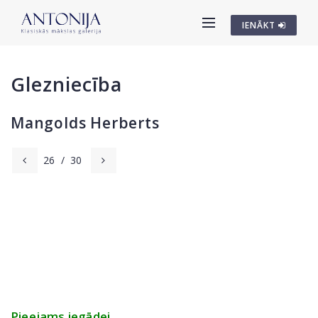
IENĀKT
Glezniecība
Mangolds Herberts
26
/
30
Pieejams iegādei