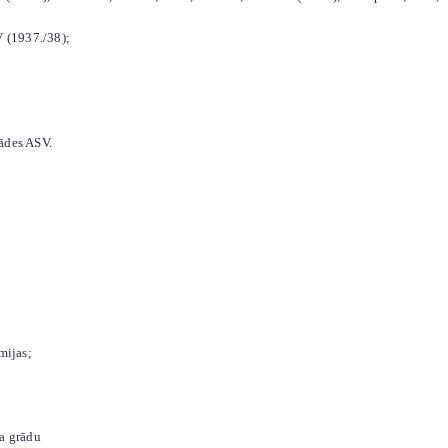
IV (1937./38);
tādes ASV.
mijas;
ka grādu