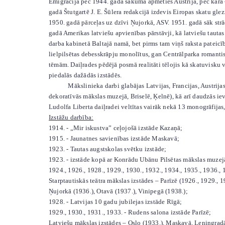
Emigrācijā pēc 1944. gada sākumā apmeties Austrijā, pēc kara –
gadā Štutgartē J. E. Šūlera redakcijā izdevis Eiropas skatu g
1950. gadā pārceļas uz dzīvi Ņujorkā, ASV. 1951. gadā sāk strā
gadā Amerikas latviešu apvienības pārstāvji, kā latviešu taut
darba kabinetā Baltajā namā, bet pirms tam viņš raksta pateicī
lielpilsētas debesskrāpju monolītus, gan Centrālparka romantisk
tēmām. Daiļrades pēdējā posmā realitāti tēlojis kā skatuvisku 
piedalās dažādās izstādēs.
Mākslinieka darbi glabājas Latvijas, Francijas, Austrijas, Z
dekoratīvās mākslas muzejā, Briselē, Ķelnē)
, kā arī daudzās ie
Ludolfa Liberta daiļradei veltītas vairāk nekā 13 monogrāfijas,
Izstāžu darbība:
1914. - „Mir iskustva” ceļojošā izstāde Kazaņā;
1915. - Jaunatnes savienības izstāde Maskavā;
1923. - Tautas augstskolas svētku izstāde;
1923. - izstāde kopā ar Konrādu Ubānu Pilsētas mākslas muzej
1924., 1926., 1928., 1929., 1930., 1932., 1934., 1935., 1936.,
Starptautiskās teātra mākslas izstādes – Parīzē (1926., 1929., 
Ņujorkā (1936.), Otavā (1937.), Vinipegā (1938.);
1928. - Latvijas 10 gadu jubilejas izstāde Rīgā;
1929., 1930., 1931., 1933. - Rudens salona izstāde Parīzē;
Latviešu mākslas izstādes – Oslo (1933.), Maskavā, Ļeningradā