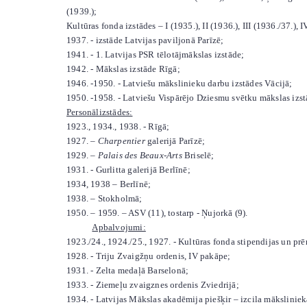
(1939.);
Kultūras fonda izstādes – I (1935.), II (1936.), III (1936./37.), 
1937. - izstāde Latvijas paviljonā Parīzē;
1941. - 1. Latvijas PSR tēlotājmākslas izstāde;
1942. - Mākslas izstāde Rīgā;
1946. -1950. - Latviešu mākslinieku darbu izstādes Vācijā;
1950. -1958. - Latviešu Vispārējo Dziesmu svētku mākslas izs
Personālizstādes:
1923., 1934., 1938. - Rīgā;
1927. –
Charpentier
galerijā Parīzē;
1929. –
Palais des Beaux-Arts
Briselē;
1931. - Gurlitta galerijā Berlīnē;
1934, 1938 – Berlīnē;
1938. – Stokholmā;
1950. – 1959. – ASV (11), tostarp - Ņujorkā (9).
Apbalvojumi:
1923./24., 1924./25., 1927. - Kultūras fonda stipendijas un prē
1928. - Triju Zvaigžņu ordenis, IV pakāpe;
1931. - Zelta medaļā Barselonā;
1933. - Ziemeļu zvaigznes ordenis Zviedrijā;
1934. - Latvijas Mākslas akadēmija piešķir – izcila mākslinie