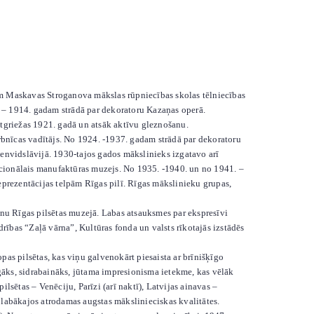
 Maskavas Stroganova mākslas rūpniecības skolas tēlniecības
 – 1914. gadam strādā par dekoratoru Kazaņas operā.
griežas 1921. gadā un atsāk aktīvu gleznošanu.
bnīcas vadītājs. No 1924. -1937. gadam strādā par dekoratoru
Dienvidslāvijā. 1930-tajos gados mākslinieks izgatavo arī
acionālais manufaktūras muzejs. No 1935. -1940. un no 1941. –
eprezentācijas telpām Rīgas pilī. Rīgas mākslinieku grupas,
 Rīgas pilsētas muzejā. Labas atsauksmes par ekspresīvi
bas “Zaļā vārna”, Kultūras fonda un valsts rīkotajās izstādēs
s pilsētas, kas viņu galvenokārt piesaista ar brīnišķīgo
gāks, sidrabaināks, jūtama impresionisma ietekme, kas vēlāk
lsētas – Venēciju, Parīzi (arī naktī), Latvijas ainavas –
u labākajos atrodamas augstas mākslinieciskas kvalitātes.