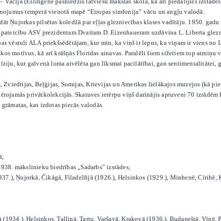
 Vācijā (Eslingenē pasniedzis latviešu mākslas skolā, kā arī piedalījies izstād
leznojumus temperā vienotā mapē “Eiropas simfonija” vācu un angļu valodā.
dāt Ņujorkas pilsētas koledžā par eļļas glezniecības klases vadītāju. 1950. gad
as pateicību ASV prezidentam Dvaitam D. Eizenhaueram uzdāvina L. Liberta glezn
bas vēstuli ALA priekšsēdētājam, kur min, ka viņš ir lepns, ka viņam ir viens n
os motīvus, kā arī krāšņās Floridas ainavas. Paralēli šiem sižetiem top atmiņu vī
vīziju, kur galvenā loma atvēlēta gan līksmai pacilātībai, gan sentimentalitāte
viedrijas, Beļģijas, Somijas, Krievijas un Amerikas lielākajos muzejos
(kā pi
vērojamās privātkolekcijās. Skatuves ietērpu viņš darinājis aptuveni 70 izrādēm 
 grāmatas, kas izdotas piecās valodās.
ā;
 1938. mākslinieku biedrības „Sadarbs” izstādes;
1937.), Ņujorkā, Čikāgā, Filadelfijā (1926.), Helsinkos (1929.), Minhenē, Cīrihē,
 (1934.), Helsinkos, Tallinā, Tartu, Varšavā, Krakovā (1936.), Budapeštā, Vīnē