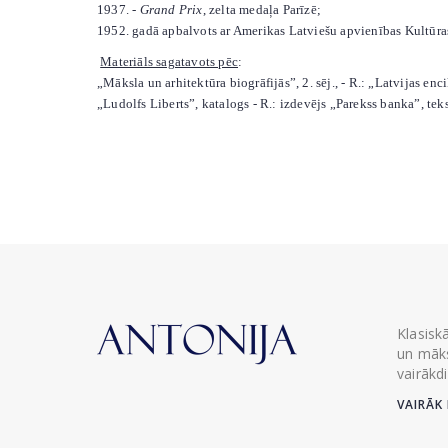
1937. -
Grand Prix
, zelta medaļa Parīzē;
1952. gadā apbalvots ar Amerikas Latviešu apvienības Kultūra
Materiāls sagatavots pēc
:
„Māksla un arhitektūra biogrāfijās”, 2. sēj., - R.: „Latvijas enc
„Ludolfs Liberts”, katalogs - R.: izdevējs „Parekss banka”, teks
Klasisk
un māks
vairākd
VAIRĀK 