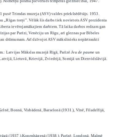
ēs). Nometņu posmā pievērsies temperas glezniecībai, 1947.
u 1 pusē Trimdas muzeja (ASV) valdes priekšsēdētājs. 1953.
u „Rīgas torņi”. Vēlāk šis darbs tiek novietots ASV prezidenta
o Liberta ievērojamākajiem darbiem. Tā laika darbos redzam gan
zijas par Parīzi, Venēciju un Rīgu, arī gleznas par Bībeles
i, gan drūmumam. Arī dzīvojot ASV mākslinieks nepārtraukti
em.: Latvijas Mākslas muzejā Rīgā, Parīzē
Jeu de paume
un
Latvijā, Lietuvā, Krievijā, Zviedrijā, Somijā un Dienvidslāvijā.
 Ķelnē, Bonnā, Visbādenā, Barselonā (1931.), Vīnē, Filadelfijā,
, Prāgā (1937.),Kopenhāgenā (1938.), Parīzē, Londonā, Malmē