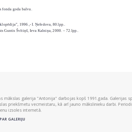
s fonda goda balvu.
iklopēdija”, 1996.,- I. Ņefedova, 80.lpp..
ts Guntis Švītiņš, Ieva Kalniņa, 2000. – 72.lpp..
ās mākslas galerija "Antonija" darbojas kopš 1991.gada. Galerijas spec
las priekšmetu vecmeistaru, kā arī jauno mākslinieku darbi. Periodisk
ienu izsoles internetā.
PAR GALERIJU