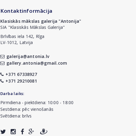
Kontaktinformācija
Klasiskās mākslas galerija "Antonija"
SIA "Klasiskās Mākslas Galerija"
Brīvības iela 142, Rīga
LV-1012, Latvija
galerija@antonia.lv
gallery.antonia@gmail.com
+371 67338927
+371 29210081
Darba laiks:
Pirmdiena - piektdiena: 10:00 - 18:00
Sestdiena: pēc vienošanās
Svētdiena: brīvs