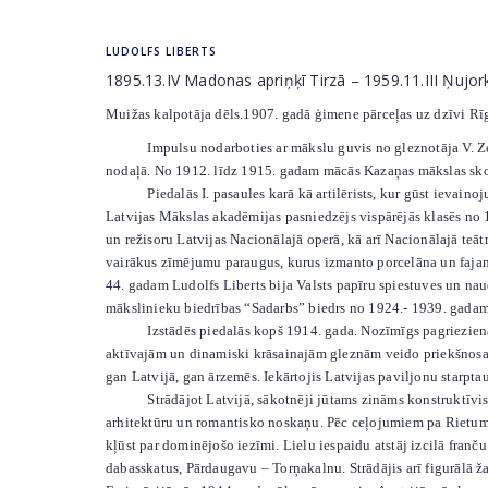
LUDOLFS LIBERTS
1895.13.IV Madonas apriņķī Tirzā – 1959.11.III Ņujork
Muižas kalpotāja dēls.1907. gadā ģimene pārceļas uz dzīvi Rī
Impulsu nodarboties ar mākslu guvis no gleznotāja V. Zelti
nodaļā. No 1912. līdz 1915. gadam mācās Kazaņas mākslas skolu
Piedalās I. pasaules karā kā artilērists, kur gūst ievainoj
Latvijas Mākslas akadēmijas pasniedzējs vispārējās klasēs no 
un režisoru Latvijas Nacionālajā operā, kā arī Nacionālajā teāt
vairākus zīmējumu paraugus, kurus izmanto porcelāna un fajan
44. gadam Ludolfs Liberts bija Valsts papīru spiestuves un nau
mākslinieku biedrības “Sadarbs” biedrs no 1924.- 1939. gadam
Izstādēs piedalās kopš 1914. gada. Nozīmīgs pagrieziena pu
aktīvajām un dinamiski krāsainajām gleznām veido priekšnosac
gan Latvijā, gan ārzemēs. Iekārtojis Latvijas paviljonu starpta
Strādājot Latvijā, sākotnēji jūtams zināms konstruktīvisms. 
arhitektūru un romantisko noskaņu. Pēc ceļojumiem pa Rietumei
kļūst par dominējošo iezīmi. Lielu iespaidu atstāj izcilā franč
dabasskatus, Pārdaugavu – Torņakalnu. Strādājis arī figurālā ža