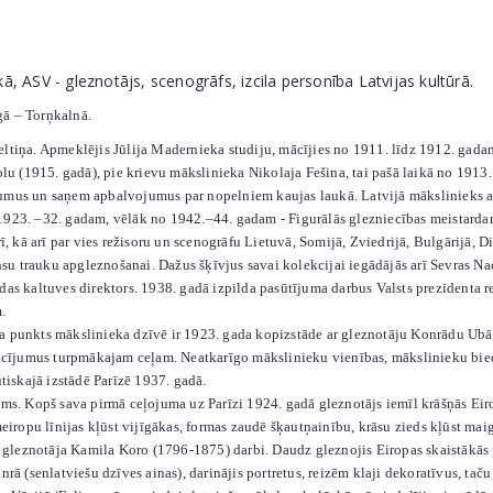
ā, ASV - gleznotājs, scenogrāfs, izcila personība Latvijas kultūrā.
gā – Torņkalnā.
ņa. Apmeklējis Jūlija Madernieka studiju, mācījies no 1911. līdz 1912. gadam
 (1915. gadā), pie krievu mākslinieka Nikolaja Fešina, tai pašā laikā no 1913.
umus un saņem apbalvojumus par nopelniem kaujas laukā. Latvijā mākslinieks at
1923. –32. gadam, vēlāk no 1942.–44. gadam - Figurālās glezniecības meistardar
rī, kā arī par vies režisoru un scenogrāfu Lietuvā, Somijā, Zviedrijā, Bulgārijā, 
su trauku apgleznošanai. Dažus šķīvjus savai kolekcijai iegādājās arī Sevras N
das kaltuves direktors. 1938. gadā izpilda pasūtījuma darbus Valsts prezidenta r
.
nkts mākslinieka dzīvē ir 1923. gada kopizstāde ar gleznotāju Konrādu Ubānu
ījumus turpmākajam ceļam. Neatkarīgo mākslinieku vienības, mākslinieku biedrī
utiskajā izstādē Parīzē 1937. gadā.
Kopš sava pirmā ceļojuma uz Parīzi 1924. gadā gleznotājs iemīl krāšņās Eiropa
ropu līnijas kļūst vijīgākas, formas zaudē šķautņainību, krāsu zieds kļūst mai
u gleznotāja Kamila Koro (1796-1875) darbi. Daudz gleznojis Eiropas skaistākās pi
nrā (senlatviešu dzīves ainas), darinājis portretus, reizēm klaji dekoratīvus, tač