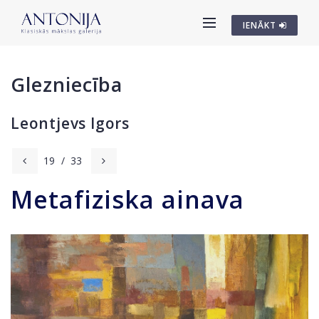
IENĀKT
Glezniecība
Leontjevs Igors
19
/
33
Metafiziska ainava