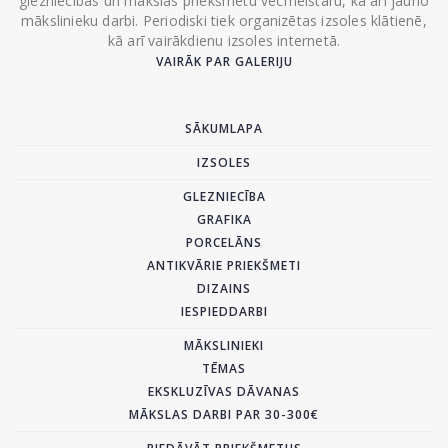
glezniecības un mākslas priekšmetu vecmeistaru, kā arī jauno
mākslinieku darbi. Periodiski tiek organizētas izsoles klātienē,
kā arī vairākdienu izsoles internetā.
VAIRĀK PAR GALERIJU
SĀKUMLAPA
IZSOLES
GLEZNIECĪBA
GRAFIKA
PORCELĀNS
ANTIKVĀRIE PRIEKŠMETI
DIZAINS
IESPIEDDARBI
MĀKSLINIEKI
TĒMAS
EKSKLUZĪVAS DĀVANAS
MĀKSLAS DARBI PAR 30-300€