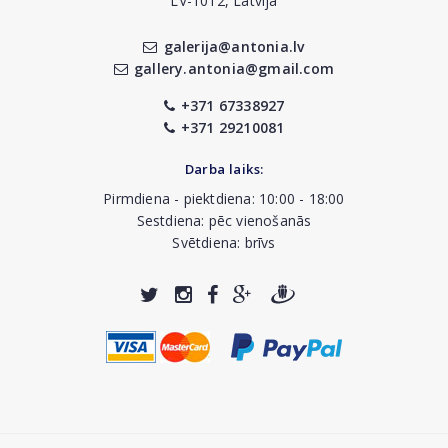
LV-1012, Latvija
galerija@antonia.lv
gallery.antonia@gmail.com
+371 67338927
+371 29210081
Darba laiks:
Pirmdiena - piektdiena: 10:00 - 18:00
Sestdiena: pēc vienošanās
Svētdiena: brīvs