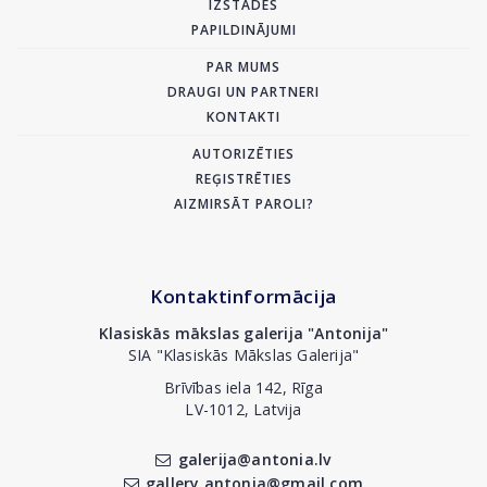
IZSTĀDES
PAPILDINĀJUMI
PAR MUMS
DRAUGI UN PARTNERI
KONTAKTI
AUTORIZĒTIES
REĢISTRĒTIES
AIZMIRSĀT PAROLI?
Kontaktinformācija
Klasiskās mākslas galerija "Antonija"
SIA "Klasiskās Mākslas Galerija"
Brīvības iela 142, Rīga
LV-1012, Latvija
galerija@antonia.lv
gallery.antonia@gmail.com