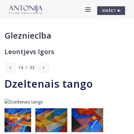
IENĀKT
Glezniecība
Leontjevs Igors
14
/
33
Dzeltenais tango