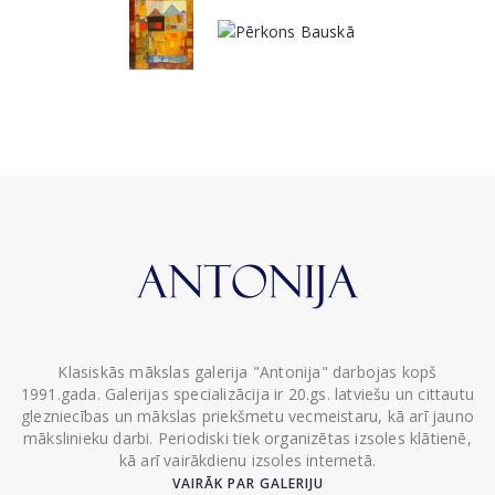
Klasiskās mākslas galerija "Antonija" darbojas kopš
1991.gada. Galerijas specializācija ir 20.gs. latviešu un cittautu
glezniecības un mākslas priekšmetu vecmeistaru, kā arī jauno
mākslinieku darbi. Periodiski tiek organizētas izsoles klātienē,
kā arī vairākdienu izsoles internetā.
VAIRĀK PAR GALERIJU