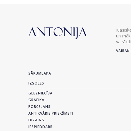
Klasisk
un māks
vairākd
VAIRĀK 
SĀKUMLAPA
IZSOLES
GLEZNIECĪBA
GRAFIKA
PORCELĀNS
ANTIKVĀRIE PRIEKŠMETI
DIZAINS
IESPIEDDARBI