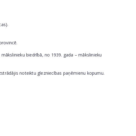
cas).
provincē.
o mākslinieku biedrībā, no 1939. gada – mākslinieku
 izstrādājis noteiktu glezniecības paņēmienu kopumu.