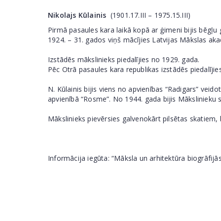
Nikolajs Kūlainis
(1901.17.III – 1975.15.III)
Pirmā pasaules kara laikā kopā ar ģimeni bijis bēgļu
1924. – 31. gados viņš mācījies Latvijas Mākslas akad
Izstādēs mākslinieks piedalījies no 1929. gada.
Pēc Otrā pasaules kara republikas izstādēs piedalījies
N. Kūlainis bijis viens no apvienības “Radigars” veid
apvienībā “Rosme”. No 1944. gada bijis Mākslinieku s
Mākslinieks pievērsies galvenokārt pilsētas skatiem,
Informācija iegūta: “Māksla un arhitektūra biogrāfijās”