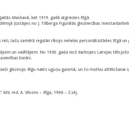
 gaitās Maskavā, bet 1919. gadā atgriezies Rīgā.
ēmijā (izstājies no J. Tillberga Figurālās glezniecības meistardarbnī
 reti, taču samērā regulāri rīkojis nelielas personālizstādes Rīgā un 
otājiem un vadītājiem. No 1936. gada viņš darbojies Latvijas tēlojoš
avienības biedrs.
 bieži gleznojis Rīgu nakts uguņu gaismā, un šo motīvu attēlošanai
 Atb. red. A. Vilsons – Rīga, 1996 – 2.sēj.