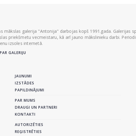
ās mākslas galerija "Antonija" darbojas kopš 1991.gada. Galerijas spec
las priekšmetu vecmeistaru, kā arī jauno mākslinieku darbi. Periodisk
ienu izsoles internetā.
PAR GALERIJU
JAUNUMI
IZSTĀDES
PAPILDINĀJUMI
PAR MUMS
DRAUGI UN PARTNERI
KONTAKTI
AUTORIZĒTIES
REĢISTRĒTIES