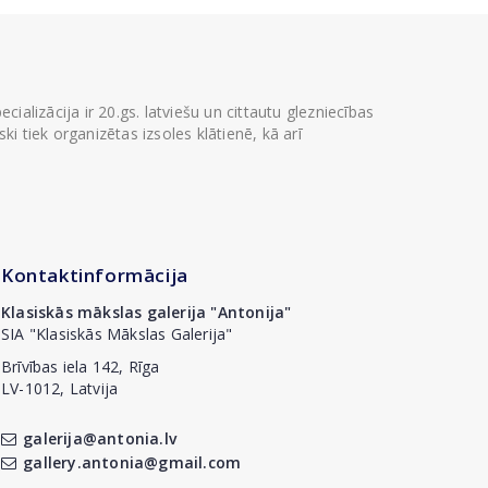
ializācija ir 20.gs. latviešu un cittautu glezniecības
i tiek organizētas izsoles klātienē, kā arī
Kontaktinformācija
Klasiskās mākslas galerija "Antonija"
SIA "Klasiskās Mākslas Galerija"
Brīvības iela 142, Rīga
LV-1012, Latvija
galerija@antonia.lv
gallery.antonia@gmail.com