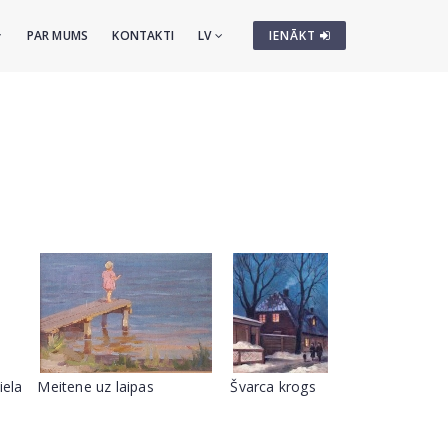
PAR MUMS
KONTAKTI
LV
IENĀKT
iela
Meitene uz laipas
Švarca krogs