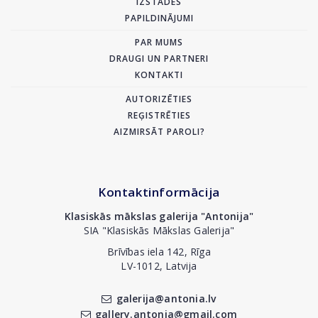
IZSTĀDES
PAPILDINĀJUMI
PAR MUMS
DRAUGI UN PARTNERI
KONTAKTI
AUTORIZĒTIES
REĢISTRĒTIES
AIZMIRSĀT PAROLI?
Kontaktinformācija
Klasiskās mākslas galerija "Antonija"
SIA "Klasiskās Mākslas Galerija"
Brīvības iela 142, Rīga
LV-1012, Latvija
galerija@antonia.lv
gallery.antonia@gmail.com