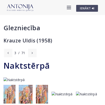
IENĀKT
Glezniecība
Krauze Uldis (1958)
3
/
71
Naktstērpā