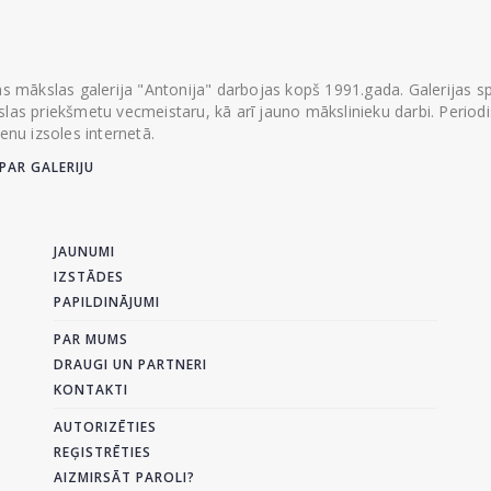
ās mākslas galerija "Antonija" darbojas kopš 1991.gada. Galerijas spec
las priekšmetu vecmeistaru, kā arī jauno mākslinieku darbi. Periodisk
ienu izsoles internetā.
PAR GALERIJU
JAUNUMI
IZSTĀDES
PAPILDINĀJUMI
PAR MUMS
DRAUGI UN PARTNERI
KONTAKTI
AUTORIZĒTIES
REĢISTRĒTIES
AIZMIRSĀT PAROLI?