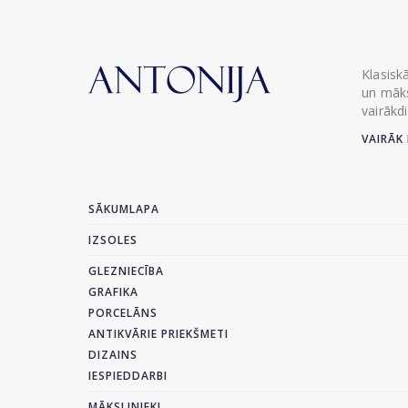
Klasisk
un māks
vairākd
VAIRĀK 
SĀKUMLAPA
IZSOLES
GLEZNIECĪBA
GRAFIKA
PORCELĀNS
ANTIKVĀRIE PRIEKŠMETI
DIZAINS
IESPIEDDARBI
MĀKSLINIEKI