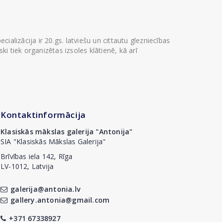
ializācija ir 20.gs. latviešu un cittautu glezniecības
i tiek organizētas izsoles klātienē, kā arī
Kontaktinformācija
Klasiskās mākslas galerija "Antonija"
SIA "Klasiskās Mākslas Galerija"
Brīvības iela 142, Rīga
LV-1012, Latvija
galerija@antonia.lv
gallery.antonia@gmail.com
+371 67338927