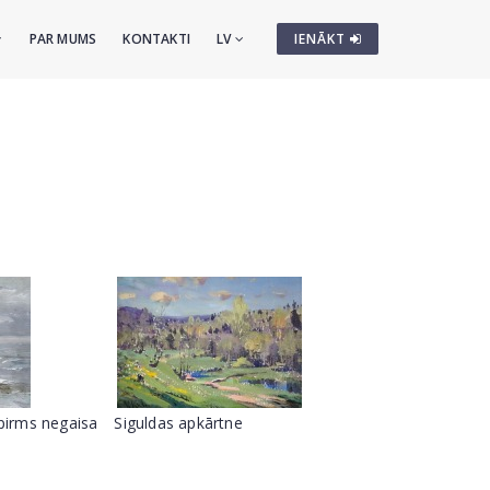
PAR MUMS
KONTAKTI
LV
IENĀKT
 pirms negaisa
Siguldas apkārtne