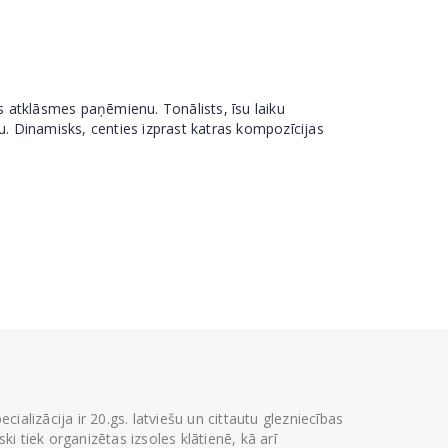
as atklāsmes paņēmienu. Tonālists, īsu laiku
u. Dinamisks, centies izprast katras kompozīcijas
ializācija ir 20.gs. latviešu un cittautu glezniecības
i tiek organizētas izsoles klātienē, kā arī