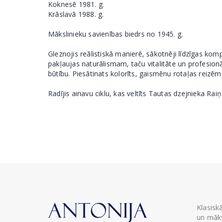
Koknesē 1981. g.
Krāslavā 1988. g.
Mākslinieku savienības biedrs no 1945. g.
Gleznojis reālistiskā manierē, sākotnēji līdzīgas kom
pakļaujas naturālismam, taču vitalitāte un profesion
būtību. Piesātinats kolorīts, gaismēnu rotaļas reizē
Radījis ainavu ciklu, kas veltīts Tautas dzejnieka R
Klasisk
un māks