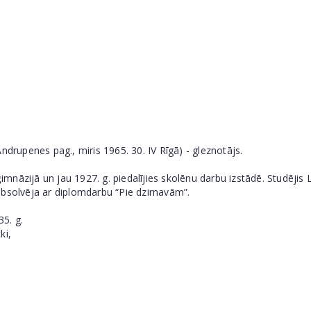
ndrupenes pag., miris 1965. 30. IV Rīgā) - gleznotājs.
nāzijā un jau 1927. g. piedalījies skolēnu darbu izstādē. Studējis 
absolvēja ar diplomdarbu “Pie dzirnavām”.
35. g.
ki,