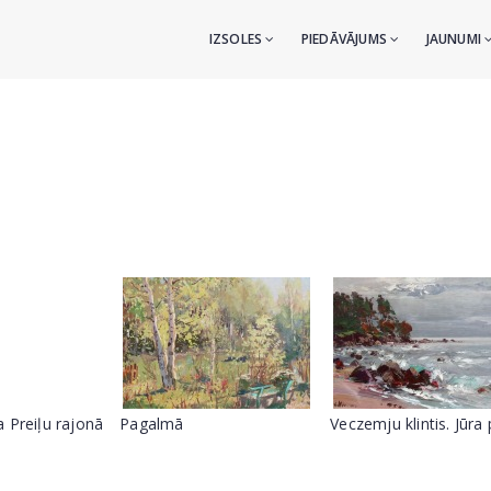
IZSOLES
PIEDĀVĀJUMS
JAUNUMI
 Preiļu rajonā
Pagalmā
Veczemju klintis. Jūra