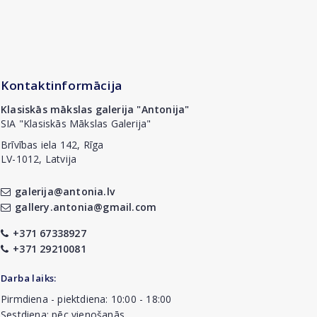
Kontaktinformācija
Klasiskās mākslas galerija "Antonija"
SIA "Klasiskās Mākslas Galerija"
Brīvības iela 142, Rīga
LV-1012, Latvija
galerija@antonia.lv
gallery.antonia@gmail.com
+371 67338927
+371 29210081
Darba laiks:
Pirmdiena - piektdiena: 10:00 - 18:00
Sestdiena: pēc vienošanās