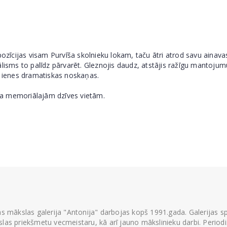
pozīcijas visam Purvīša skolnieku lokam, taču ātri atrod savu ainav
ālisms to palīdz pārvarēt. Gleznojis daudz, atstājis ražīgu mantojum
m ienes dramatiskas noskaņas.
aiņa memoriālajām dzīves vietām.
ās mākslas galerija "Antonija" darbojas kopš 1991.gada. Galerijas spec
las priekšmetu vecmeistaru, kā arī jauno mākslinieku darbi. Periodisk