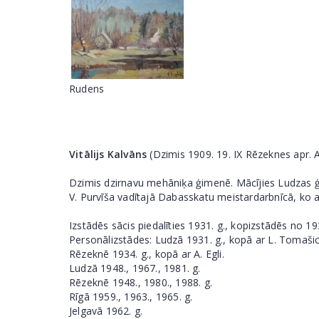
Rudens
Vitālijs Kalvāns
(Dzimis 1909. 19. IX Rēzeknes apr. A
Dzimis dzirnavu mehāniķa ģimenē. Mācījies Ludzas ģim
V. Purvīša vadītajā Dabasskatu meistardarbnīcā, ko 
Izstādēs sācis piedalīties 1931. g., kopizstādēs no 19
Personālizstādes: Ludzā 1931. g., kopā ar L. Tomašic
Rēzeknē 1934. g., kopā ar A. Egli.
Ludzā 1948., 1967., 1981. g.
Rēzeknē 1948., 1980., 1988. g.
Rīgā 1959., 1963., 1965. g.
Jelgavā 1962. g.