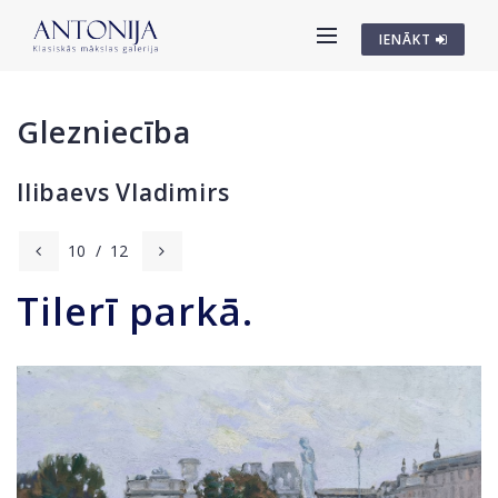
IENĀKT
Glezniecība
Ilibaevs Vladimirs
10
/
12
Tilerī parkā.