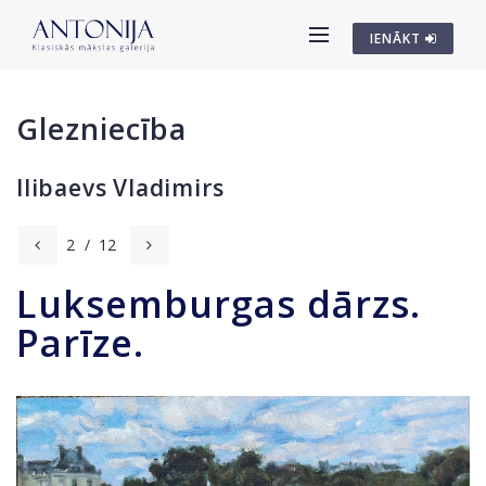
IENĀKT
Glezniecība
Ilibaevs Vladimirs
2
/
12
Luksemburgas dārzs.
Parīze.