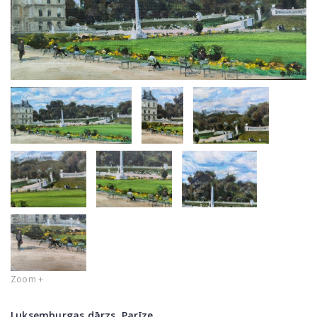
Zoom +
Luksemburgas dārzs. Parīze.