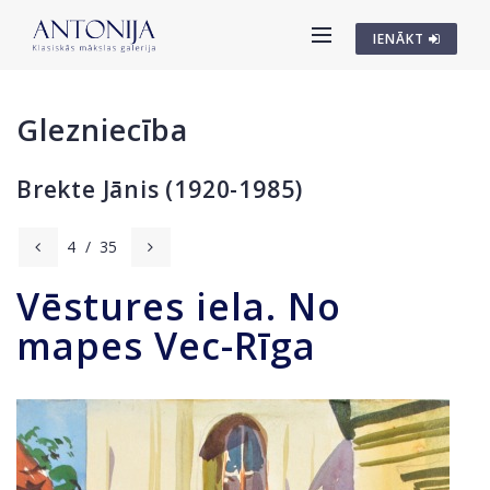
IENĀKT
Glezniecība
Brekte Jānis (1920-1985)
4
/
35
Vēstures iela. No
mapes Vec-Rīga