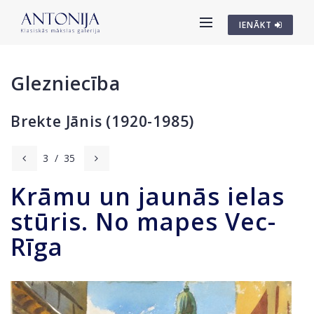
IENĀKT
Glezniecība
Brekte Jānis (1920-1985)
3
/
35
Krāmu un jaunās ielas
stūris. No mapes Vec-
Rīga