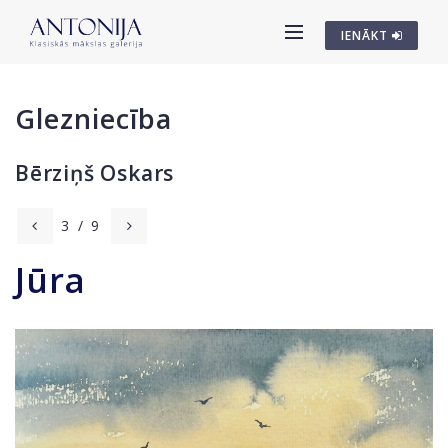
IENĀKT
Glezniecība
Bērziņš Oskars
3
/
9
Jūra