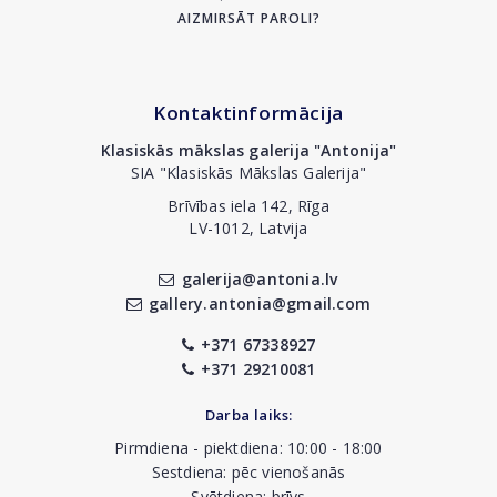
AIZMIRSĀT PAROLI?
Kontaktinformācija
Klasiskās mākslas galerija "Antonija"
SIA "Klasiskās Mākslas Galerija"
Brīvības iela 142, Rīga
LV-1012, Latvija
galerija@antonia.lv
gallery.antonia@gmail.com
+371 67338927
+371 29210081
Darba laiks:
Pirmdiena - piektdiena: 10:00 - 18:00
Sestdiena: pēc vienošanās
Svētdiena: brīvs