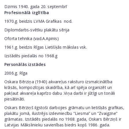
Dzimis 1940. gada 20. septembrī
Profesionālā izglītība
1970.g. beidzis LVMA Grafikas
nod.
Diplomdarbs-svētku plakātu sērija
Oforta tehnika (vad.A.Apinis)
1961.g. beidzis Rīgas Lietišķās mākslas vsk.
Izstādēs piedalās no 1968.g
Personālās izstādes
2006.g. Rīga
Oskara Bērziņa (1940) akvareļus raksturo izsmalcinātība
krāsās, kompozīcijas skaidrība, kā arī spēja organizēt un
pakļaut akvareļa kaprīzo dabu .Viņa darbi ir jūtīgi un tonāli
piesātināti.
Oskars Bērziņš ilgstoši darbojies grāmatu un lietišķās grafikas,
plakātu jomā, ilustrējis izdevniecību “Liesma” un “Zvaigzne”
grāmatas. Izstādēs piedalās no 1968. gada, Oskars Bērziņš ir
Latvijas Mākslinieku savienības biedrs kopš 1986. gada.