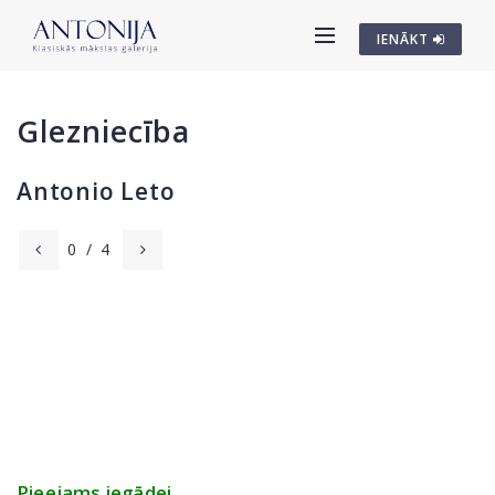
IENĀKT
Glezniecība
Antonio Leto
0
/
4
Pieejams iegādei