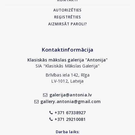
AUTORIZĒTIES
REĢISTRĒTIES
AIZMIRSĀT PAROLI?
Kontaktinformācija
Klasiskās mākslas galerija "Antonija"
SIA "Klasiskās Mākslas Galerija"
Brīvības iela 142, Rīga
LV-1012, Latvija
galerija@antonia.lv
gallery.antonia@gmail.com
+371 67338927
+371 29210081
Darba laiks: