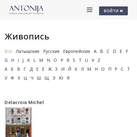
ВОЙТИ
Живопись
Все
Латышские
Русские
Европейские
A
B
C
D
E
F
G
H
I
J
K
L
M
N
O
P
R
S
T
U
V
Z
А
Б
В
Г
Д
Е
Ё
Ж
З
И
Й
К
Л
М
Н
О
П
Р
С
Т
У
Ф
Х
Ц
Ч
Ш
Щ
Э
Ю
Я
Delacroix Michel