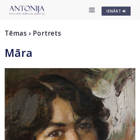
IENĀKT
Tēmas
›
Portrets
Māra