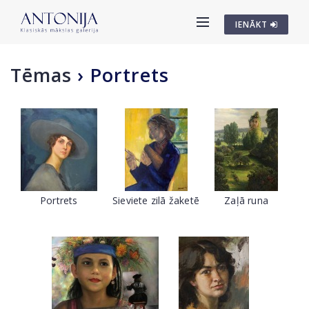
IENĀKT
Tēmas
›
Portrets
Portrets
Sieviete zilā žaketē
Zaļā runa