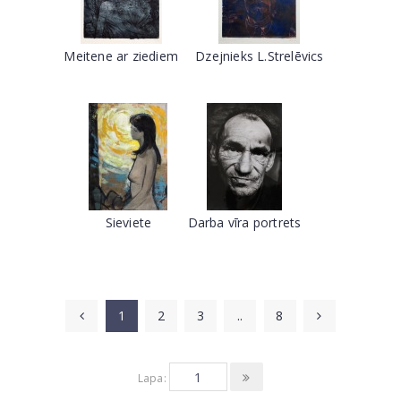
Meitene ar ziediem
Dzejnieks L.Strelēvics
Sieviete
Darba vīra portrets
1
2
3
..
8
Lapa: