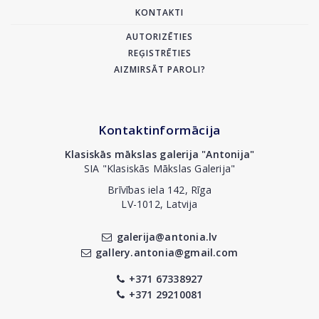
KONTAKTI
AUTORIZĒTIES
REĢISTRĒTIES
AIZMIRSĀT PAROLI?
Kontaktinformācija
Klasiskās mākslas galerija "Antonija"
SIA "Klasiskās Mākslas Galerija"
Brīvības iela 142, Rīga
LV-1012, Latvija
galerija@antonia.lv
gallery.antonia@gmail.com
+371 67338927
+371 29210081