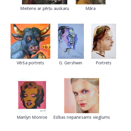
Meitene ar pērļu auskaru
Māra
Vērša portrets
G. Gershwin
Portrets
Marilyn Monroe
Esības nepanesams vieglums