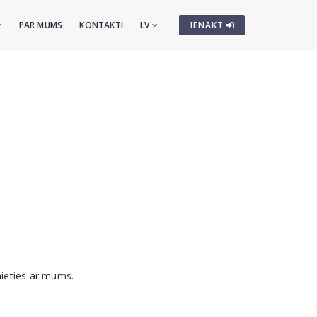
PAR MUMS
KONTAKTI
LV
IENĀKT
nieties ar mums.