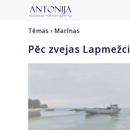
Tēmas
›
Marīnas
Pēc zvejas Lapmežc