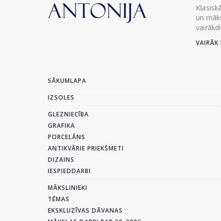
Klasisk
un māks
vairākd
VAIRĀK 
SĀKUMLAPA
IZSOLES
GLEZNIECĪBA
GRAFIKA
PORCELĀNS
ANTIKVĀRIE PRIEKŠMETI
DIZAINS
IESPIEDDARBI
MĀKSLINIEKI
TĒMAS
EKSKLUZĪVAS DĀVANAS