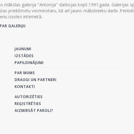
ās mākslas galerija "Antonija" darbojas kopš 1991.gada. Galerijas spec
las priekšmetu vecmeistaru, kā arī jauno mākslinieku darbi. Periodisk
ienu izsoles internetā.
PAR GALERIJU
JAUNUMI
IZSTĀDES
PAPILDINĀJUMI
PAR MUMS
DRAUGI UN PARTNERI
KONTAKTI
AUTORIZĒTIES
REĢISTRĒTIES
AIZMIRSĀT PAROLI?