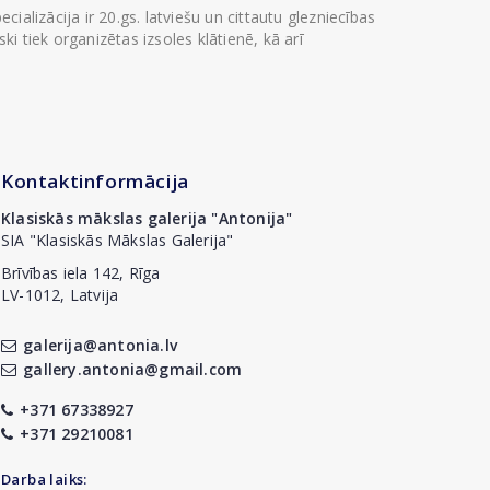
ializācija ir 20.gs. latviešu un cittautu glezniecības
i tiek organizētas izsoles klātienē, kā arī
Kontaktinformācija
Klasiskās mākslas galerija "Antonija"
SIA "Klasiskās Mākslas Galerija"
Brīvības iela 142, Rīga
LV-1012, Latvija
galerija@antonia.lv
gallery.antonia@gmail.com
+371 67338927
+371 29210081
Darba laiks: