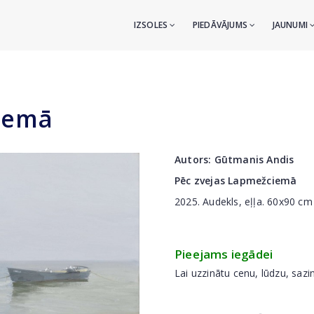
IZSOLES
PIEDĀVĀJUMS
JAUNUMI
iemā
Autors:
Gūtmanis Andis
Pēc zvejas Lapmežciemā
2025. Audekls, eļļa. 60x90 cm
Pieejams iegādei
Lai uzzinātu cenu, lūdzu, sazi