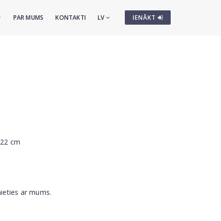
PAR MUMS
KONTAKTI
LV
IENĀKT
5x22 cm
nieties ar mums.