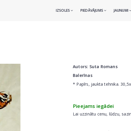
IZSOLES
PIEDĀVĀJUMS
JAUNUMI
Autors:
Suta Romans
Balerīnas
* Papīrs, jaukta tehnika. 30,
Pieejams iegādei
Lai uzzinātu cenu, lūdzu, sazi