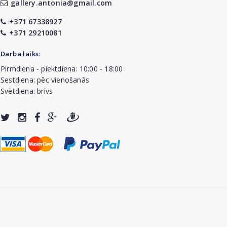
gallery.antonia@gmail.com
+371 67338927
+371 29210081
Darba laiks:
Pirmdiena - piektdiena: 10:00 - 18:00
Sestdiena: pēc vienošanās
Svētdiena: brīvs