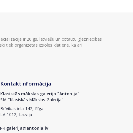
ializācija ir 20.gs. latviešu un cittautu glezniecības
i tiek organizētas izsoles klātienē, kā arī
Kontaktinformācija
Klasiskās mākslas galerija "Antonija"
SIA "Klasiskās Mākslas Galerija"
Brīvības iela 142, Rīga
LV-1012, Latvija
galerija@antonia.lv