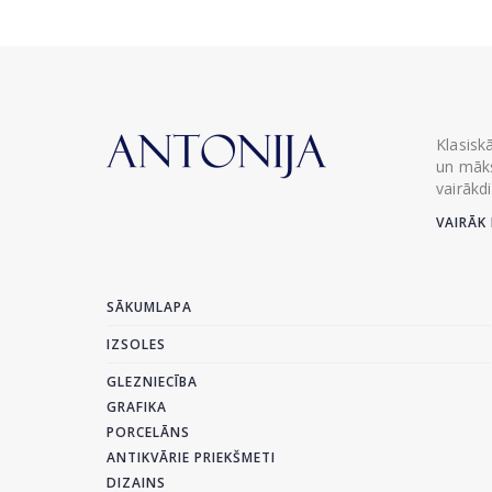
Klasisk
un māks
vairākd
VAIRĀK 
SĀKUMLAPA
IZSOLES
GLEZNIECĪBA
GRAFIKA
PORCELĀNS
ANTIKVĀRIE PRIEKŠMETI
DIZAINS