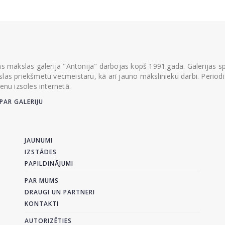
ās mākslas galerija "Antonija" darbojas kopš 1991.gada. Galerijas spec
las priekšmetu vecmeistaru, kā arī jauno mākslinieku darbi. Periodisk
ienu izsoles internetā.
PAR GALERIJU
JAUNUMI
IZSTĀDES
PAPILDINĀJUMI
PAR MUMS
DRAUGI UN PARTNERI
KONTAKTI
AUTORIZĒTIES