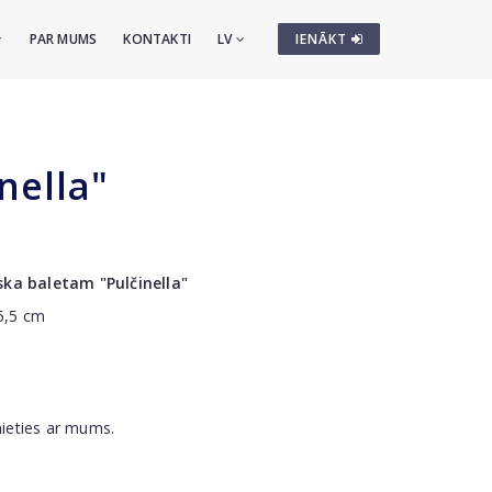
PAR MUMS
KONTAKTI
LV
IENĀKT
nella"
ska baletam "Pulčinella"
45,5 cm
nieties ar mums.