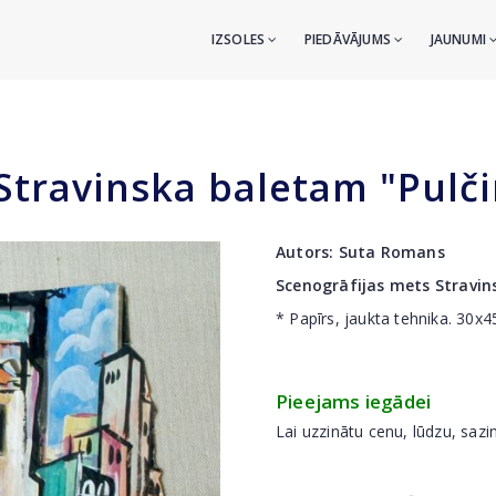
IZSOLES
PIEDĀVĀJUMS
JAUNUMI
Stravinska baletam "Pulči
Autors:
Suta Romans
Scenogrāfijas mets Stravin
* Papīrs, jaukta tehnika. 30x
Pieejams iegādei
Lai uzzinātu cenu, lūdzu, sazi