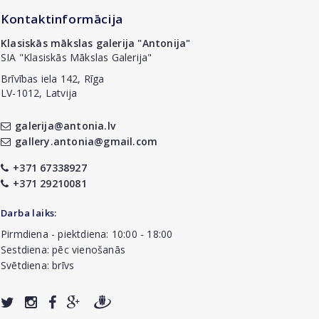
Kontaktinformācija
Klasiskās mākslas galerija "Antonija"
SIA "Klasiskās Mākslas Galerija"
Brīvības iela 142, Rīga
LV-1012, Latvija
galerija@antonia.lv
gallery.antonia@gmail.com
+371 67338927
+371 29210081
Darba laiks:
Pirmdiena - piektdiena: 10:00 - 18:00
Sestdiena: pēc vienošanās
Svētdiena: brīvs