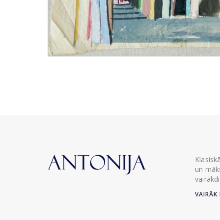
Klasisk
un māks
vairākd
VAIRĀK 