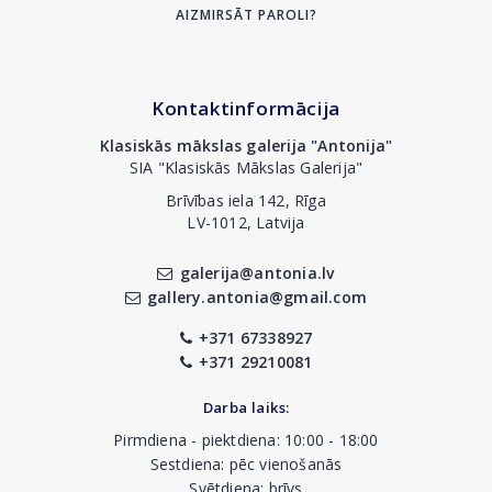
AIZMIRSĀT PAROLI?
Kontaktinformācija
Klasiskās mākslas galerija "Antonija"
SIA "Klasiskās Mākslas Galerija"
Brīvības iela 142, Rīga
LV-1012, Latvija
galerija@antonia.lv
gallery.antonia@gmail.com
+371 67338927
+371 29210081
Darba laiks:
Pirmdiena - piektdiena: 10:00 - 18:00
Sestdiena: pēc vienošanās
Svētdiena: brīvs