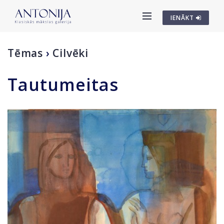
IENĀKT
Tēmas
›
Cilvēki
Tautumeitas