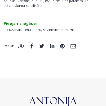
Aduekls, kartons, eļļa. 21,3x29,6 cm. Bez paraksta. Ar
autentiskuma sertifikātu
Pieejams iegādei
Lai uzzinātu cenu, lūdzu, sazinieties ar mums.
Ieteikt: