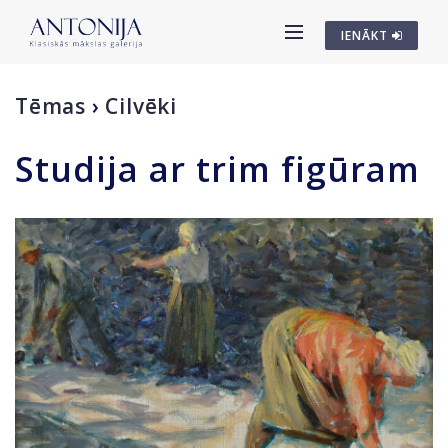
IENĀKT
Tēmas
›
Cilvēki
Studija ar trim figūram