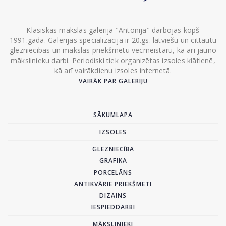
Klasiskās mākslas galerija "Antonija" darbojas kopš
1991.gada. Galerijas specializācija ir 20.gs. latviešu un cittautu
glezniecības un mākslas priekšmetu vecmeistaru, kā arī jauno
mākslinieku darbi. Periodiski tiek organizētas izsoles klātienē,
kā arī vairākdienu izsoles internetā.
VAIRĀK PAR GALERIJU
SĀKUMLAPA
IZSOLES
GLEZNIECĪBA
GRAFIKA
PORCELĀNS
ANTIKVĀRIE PRIEKŠMETI
DIZAINS
IESPIEDDARBI
MĀKSLINIEKI