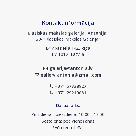
Kontaktinformācija
Klasiskās mākslas galerija "Antonija"
SIA "Klasiskās Mākslas Galerija"
Brīvības iela 142, Rīga
LV-1012, Latvija
galerija@antonia.lv
gallery.antonia@gmail.com
+371 67338927
+371 29210081
Darba laiks:
Pirmdiena - piektdiena: 10:00 - 18:00
Sestdiena: pēc vienošanās
Svētdiena: brīvs