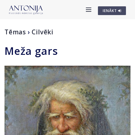
IENĀKT
Tēmas
›
Cilvēki
Meža gars