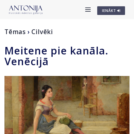
IENĀKT
Tēmas
›
Cilvēki
Meitene pie kanāla.
Venēcijā