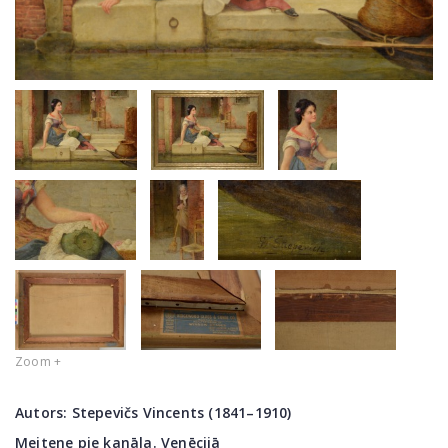
Zoom +
Autors:
Stepevičs Vincents (1841–1910)
Meitene pie kanāla. Venēcijā