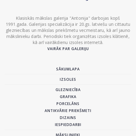
Klasiskās mākslas galerija "Antonija" darbojas kopš
1991.gada. Galerijas specializācija ir 20.gs. latviešu un cittautu
glezniecības un mākslas priekšmetu vecmeistaru, kā arī jauno
mākslinieku darbi. Periodiski tiek organizētas izsoles klātienē,
kā arī vairākdienu izsoles internetā.
VAIRĀK PAR GALERIJU
SĀKUMLAPA
IZSOLES
GLEZNIECĪBA
GRAFIKA
PORCELĀNS
ANTIKVĀRIE PRIEKŠMETI
DIZAINS
IESPIEDDARBI
MĀKSLINIEKI