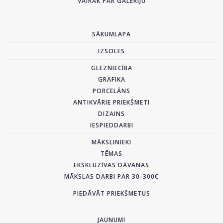
VAIRĀK PAR GALERIJU
SĀKUMLAPA
IZSOLES
GLEZNIECĪBA
GRAFIKA
PORCELĀNS
ANTIKVĀRIE PRIEKŠMETI
DIZAINS
IESPIEDDARBI
MĀKSLINIEKI
TĒMAS
EKSKLUZĪVAS DĀVANAS
MĀKSLAS DARBI PAR 30-300€
PIEDĀVĀT PRIEKŠMETUS
JAUNUMI