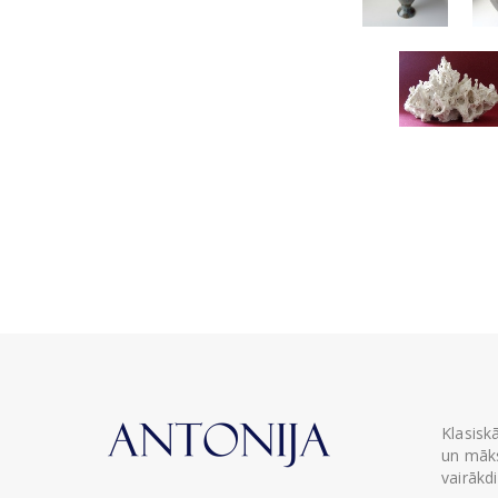
Klasisk
un māks
vairākd