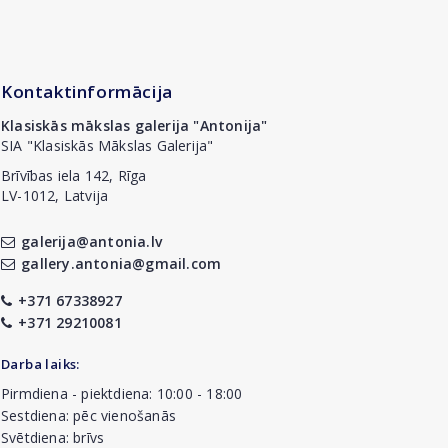
Kontaktinformācija
Klasiskās mākslas galerija "Antonija"
SIA "Klasiskās Mākslas Galerija"
Brīvības iela 142, Rīga
LV-1012, Latvija
galerija@antonia.lv
gallery.antonia@gmail.com
+371 67338927
+371 29210081
Darba laiks:
Pirmdiena - piektdiena: 10:00 - 18:00
Sestdiena: pēc vienošanās
Svētdiena: brīvs