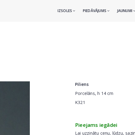
IZSOLES
PIEDĀVĀJUMS
JAUNUMI
Piliens
Porcelāns, h 14 cm
K321
Pieejams iegādei
Lai uzzinātu cenu, lūdzu, sazi