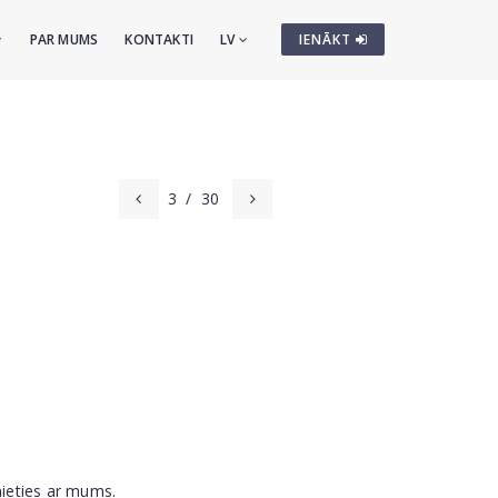
PAR MUMS
KONTAKTI
LV
IENĀKT
3
/
30
nieties ar mums.