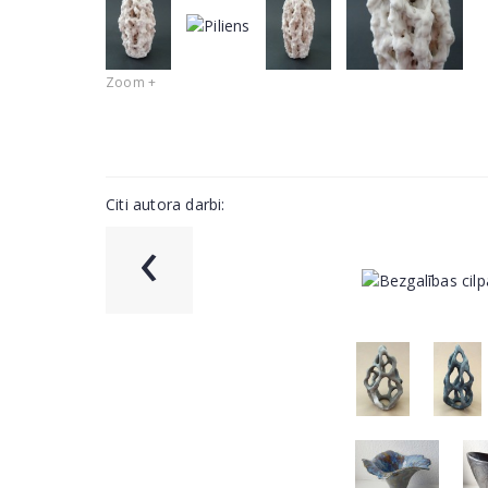
Zoom +
Citi autora darbi:
‹