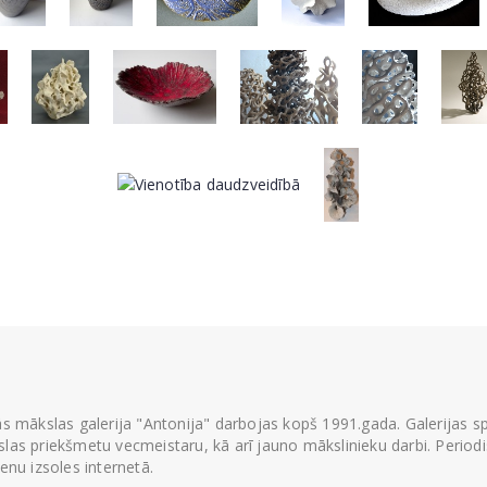
ās mākslas galerija "Antonija" darbojas kopš 1991.gada. Galerijas spec
las priekšmetu vecmeistaru, kā arī jauno mākslinieku darbi. Periodisk
ienu izsoles internetā.