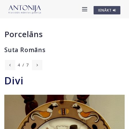
IENĀKT
Porcelāns
Suta Romāns
4
/
7
Divi