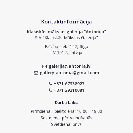
Kontaktinformācija
Klasiskās mākslas galerija "Antonija"
SIA "Klasiskās Mākslas Galerija"
Brīvības iela 142, Rīga
LV-1012, Latvija
galerija@antonia.lv
gallery.antonia@gmail.com
+371 67338927
+371 29210081
Darba laiks:
Pirmdiena - piektdiena: 10:00 - 18:00
Sestdiena: pēc vienošanās
Svētdiena: brīvs