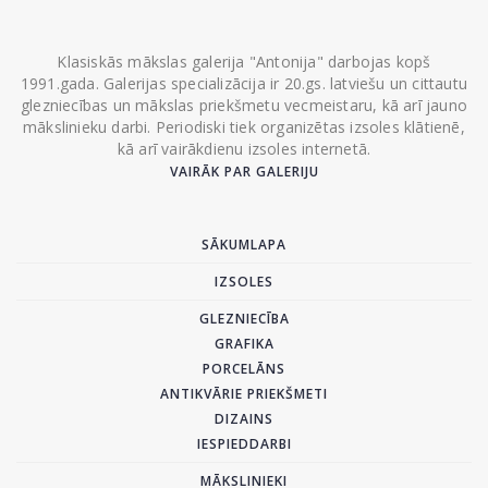
Klasiskās mākslas galerija "Antonija" darbojas kopš
1991.gada. Galerijas specializācija ir 20.gs. latviešu un cittautu
glezniecības un mākslas priekšmetu vecmeistaru, kā arī jauno
mākslinieku darbi. Periodiski tiek organizētas izsoles klātienē,
kā arī vairākdienu izsoles internetā.
VAIRĀK PAR GALERIJU
SĀKUMLAPA
IZSOLES
GLEZNIECĪBA
GRAFIKA
PORCELĀNS
ANTIKVĀRIE PRIEKŠMETI
DIZAINS
IESPIEDDARBI
MĀKSLINIEKI