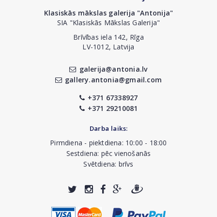
Klasiskās mākslas galerija "Antonija"
SIA "Klasiskās Mākslas Galerija"
Brīvības iela 142, Rīga
LV-1012, Latvija
galerija@antonia.lv
gallery.antonia@gmail.com
+371 67338927
+371 29210081
Darba laiks:
Pirmdiena - piektdiena: 10:00 - 18:00
Sestdiena: pēc vienošanās
Svētdiena: brīvs