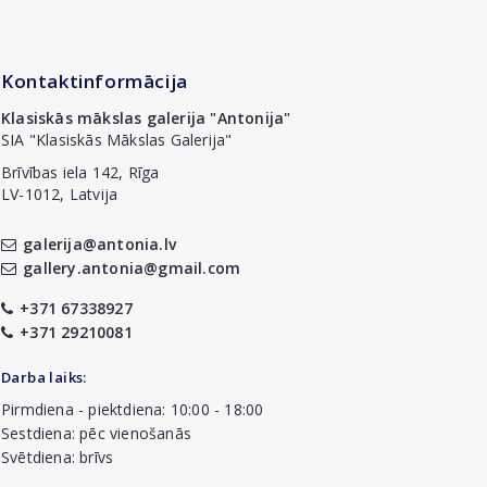
Kontaktinformācija
Klasiskās mākslas galerija "Antonija"
SIA "Klasiskās Mākslas Galerija"
Brīvības iela 142, Rīga
LV-1012, Latvija
galerija@antonia.lv
gallery.antonia@gmail.com
+371 67338927
+371 29210081
Darba laiks:
Pirmdiena - piektdiena: 10:00 - 18:00
Sestdiena: pēc vienošanās
Svētdiena: brīvs