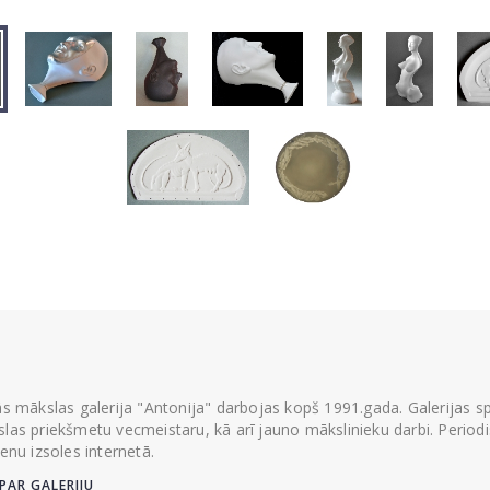
ās mākslas galerija "Antonija" darbojas kopš 1991.gada. Galerijas spec
las priekšmetu vecmeistaru, kā arī jauno mākslinieku darbi. Periodisk
ienu izsoles internetā.
PAR GALERIJU