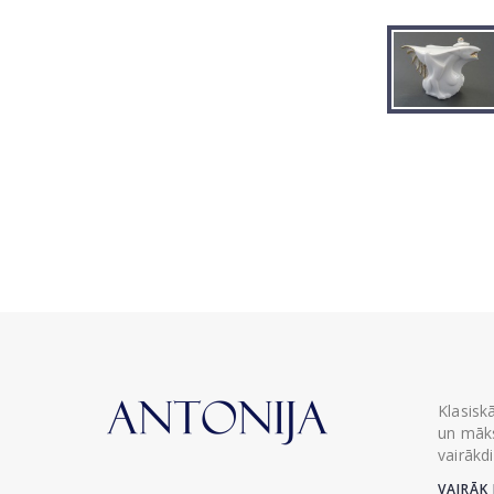
Klasisk
un māks
vairākd
VAIRĀK 