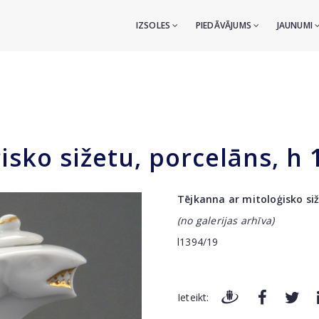
IZSOLES
PIEDĀVĀJUMS
JAUNUMI
isko sižetu, porcelāns, h 
Tējkanna ar mitoloģisko siž
(no galerijas arhīva)
l1394/19
Ieteikt: