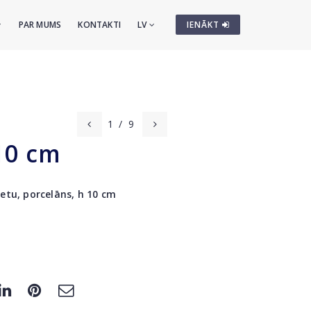
PAR MUMS
KONTAKTI
LV
IENĀKT
1
/
9
10 cm
etu, porcelāns, h 10 cm