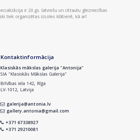
ializācija ir 20.gs. latviešu un cittautu glezniecības
i tiek organizētas izsoles klātienē, kā arī
Kontaktinformācija
Klasiskās mākslas galerija "Antonija"
SIA "Klasiskās Mākslas Galerija"
Brīvības iela 142, Rīga
LV-1012, Latvija
galerija@antonia.lv
gallery.antonia@gmail.com
+371 67338927
+371 29210081