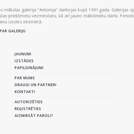
ās mākslas galerija "Antonija" darbojas kopš 1991.gada. Galerijas spec
las priekšmetu vecmeistaru, kā arī jauno mākslinieku darbi. Periodisk
ienu izsoles internetā.
PAR GALERIJU
JAUNUMI
IZSTĀDES
PAPILDINĀJUMI
PAR MUMS
DRAUGI UN PARTNERI
KONTAKTI
AUTORIZĒTIES
REĢISTRĒTIES
AIZMIRSĀT PAROLI?