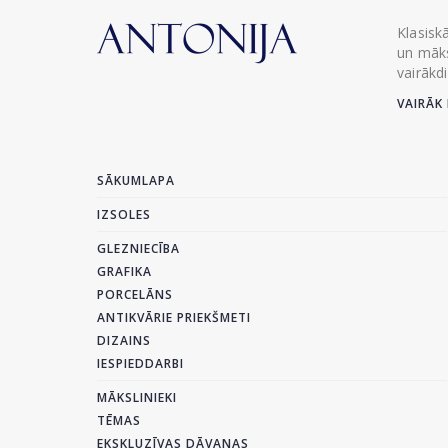
Klasisk
un māks
vairākd
VAIRĀK 
SĀKUMLAPA
IZSOLES
GLEZNIECĪBA
GRAFIKA
PORCELĀNS
ANTIKVĀRIE PRIEKŠMETI
DIZAINS
IESPIEDDARBI
MĀKSLINIEKI
TĒMAS
EKSKLUZĪVAS DĀVANAS