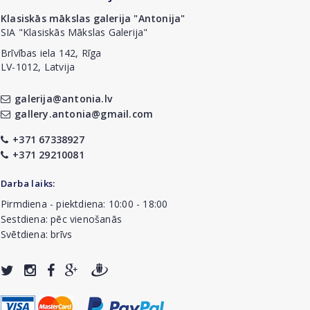
Klasiskās mākslas galerija "Antonija"
SIA "Klasiskās Mākslas Galerija"
Brīvības iela 142, Rīga
LV-1012, Latvija
galerija@antonia.lv
gallery.antonia@gmail.com
+371 67338927
+371 29210081
Darba laiks:
Pirmdiena - piektdiena: 10:00 - 18:00
Sestdiena: pēc vienošanās
Svētdiena: brīvs