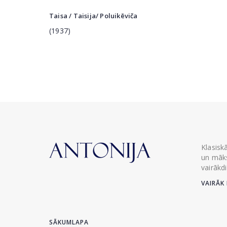
Taisa / Taisija/ Poluikēviča
(1937)
Klasisk
un māks
vairākd
VAIRĀK 
SĀKUMLAPA