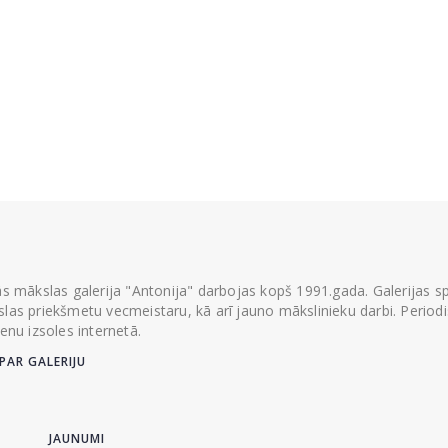
ās mākslas galerija "Antonija" darbojas kopš 1991.gada. Galerijas spec
las priekšmetu vecmeistaru, kā arī jauno mākslinieku darbi. Periodisk
ienu izsoles internetā.
PAR GALERIJU
JAUNUMI