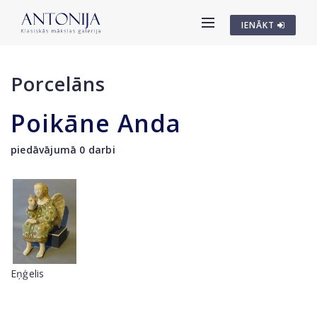
IENĀKT
Porcelāns
Poikāne Anda
piedāvājumā 0 darbi
Eņģelis