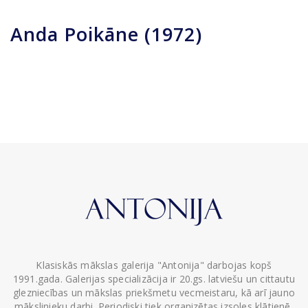
Anda Poikāne (1972)
Klasiskās mākslas galerija "Antonija" darbojas kopš
1991.gada. Galerijas specializācija ir 20.gs. latviešu un cittautu
glezniecības un mākslas priekšmetu vecmeistaru, kā arī jauno
mākslinieku darbi. Periodiski tiek organizētas izsoles klātienē,