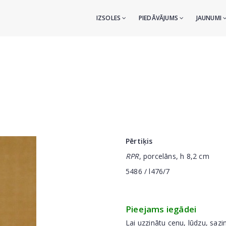
IZSOLES
PIEDĀVĀJUMS
JAUNUMI
Pērtiķis
RPR
, porcelāns, h 8,2 cm
5486 / l476/7
Pieejams iegādei
Lai uzzinātu cenu, lūdzu, sazi