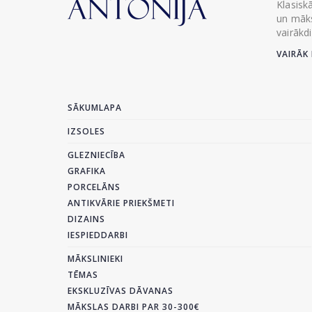
Klasisk
un māks
vairākd
VAIRĀK 
SĀKUMLAPA
IZSOLES
GLEZNIECĪBA
GRAFIKA
PORCELĀNS
ANTIKVĀRIE PRIEKŠMETI
DIZAINS
IESPIEDDARBI
MĀKSLINIEKI
TĒMAS
EKSKLUZĪVAS DĀVANAS
MĀKSLAS DARBI PAR 30-300€