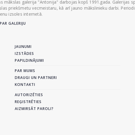
ās mākslas galerija "Antonija" darbojas kopš 1991.gada. Galerijas spec
las priekšmetu vecmeistaru, kā arī jauno mākslinieku darbi. Periodisk
ienu izsoles internetā.
PAR GALERIJU
JAUNUMI
IZSTĀDES
PAPILDINĀJUMI
PAR MUMS
DRAUGI UN PARTNERI
KONTAKTI
AUTORIZĒTIES
REĢISTRĒTIES
AIZMIRSĀT PAROLI?