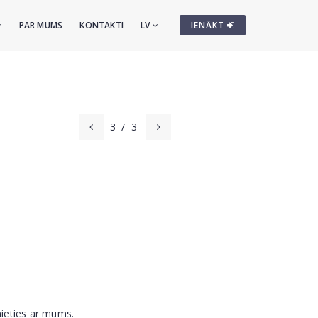
PAR MUMS
KONTAKTI
LV
IENĀKT
3
/
3
nieties ar mums.