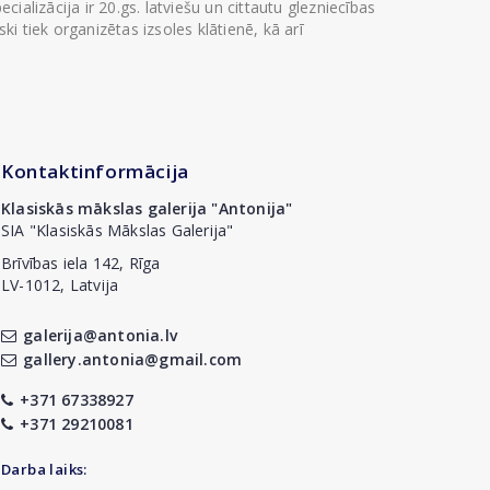
ializācija ir 20.gs. latviešu un cittautu glezniecības
i tiek organizētas izsoles klātienē, kā arī
Kontaktinformācija
Klasiskās mākslas galerija "Antonija"
SIA "Klasiskās Mākslas Galerija"
Brīvības iela 142, Rīga
LV-1012, Latvija
galerija@antonia.lv
gallery.antonia@gmail.com
+371 67338927
+371 29210081
Darba laiks: