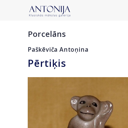
Porcelāns
Paškēviča Antoņina
Pērtiķis